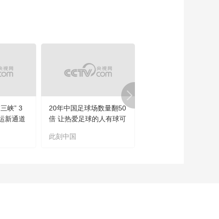
三峡” 3
20年中国足球场数量翻50
望海观潮丨流水的首相
运新通道
倍 让热爱足球的人有球可
铁打的喵
踢
此刻中国
望海观潮