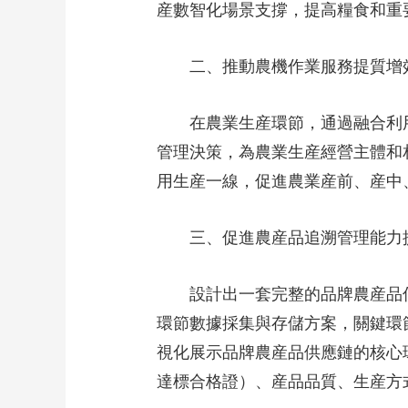
産數智化場景支撐，提高糧食和重
財經
教育
鄉村振興
生態環境
一帶一路
大國智造
大國展會
大國保險
雲頂對話
二、推動農機作業服務提質增
在農業生産環節，通過融合利用
管理決策，為農業生産經營主體和
CCTV.節目官網
用生産一線，促進農業産前、産中
直播
節目單
欄目
片庫
三、促進農産品追溯管理能力
設計出一套完整的品牌農産品信
環節數據採集與存儲方案，關鍵環
視化展示品牌農産品供應鏈的核心
達標合格證）、産品品質、生産方