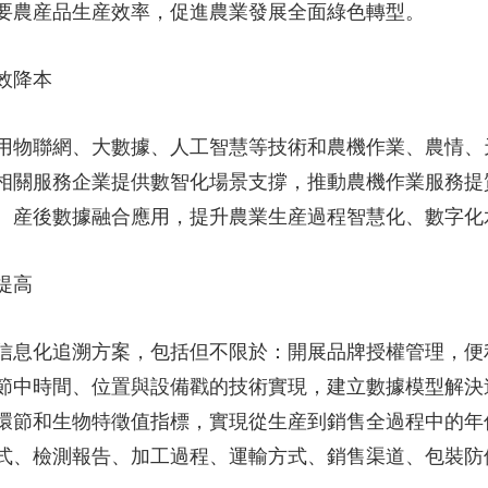
要農産品生産效率，促進農業發展全面綠色轉型。
央博
非遺
文化
旅游
科普
健康
樂齡
閱讀
雲起
超級工廠
智敬中國
全民健康
顏選攻略
海洋
效降本
物聯網、大數據、人工智慧等技術和農機作業、農情、
相關服務企業提供數智化場景支撐，推動農機作業服務提
、産後數據融合應用，提升農業生産過程智慧化、數字化
收視榜
總台企業白名單
提高
息化追溯方案，包括但不限於：開展品牌授權管理，便
節中時間、位置與設備戳的技術實現，建立數據模型解決
環節和生物特徵值指標，實現從生産到銷售全過程中的年
式、檢測報告、加工過程、運輸方式、銷售渠道、包裝防