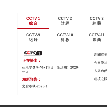
CCTV-1
CCTV-2
CCTV-3
綜 合
財 經
綜 藝
CCTV-9
CCTV-10
CCTV-11
紀 錄
科 教
戲 曲
新聞聯
正在播出：
今日説
生活早参考-特别节目（生活圈）2026-
人與自
214
秘境之
精彩预告：
文脉春秋-2025-1