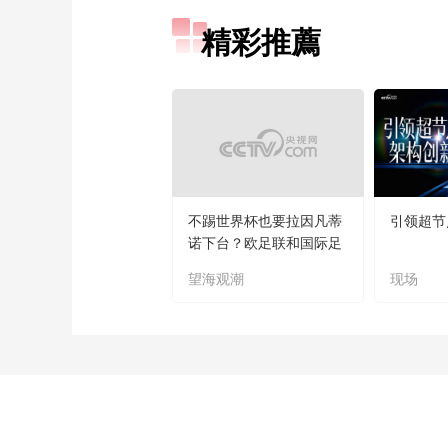
精彩推薦
不踢世界杯也要拉因凡蒂
引领超节
诺下台？欧足联和国际足
联“什么仇什么怨
望海观潮
现场