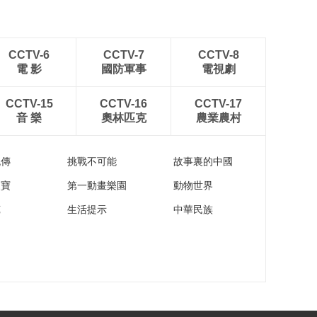
CCTV-6
CCTV-7
CCTV-8
電 影
國防軍事
電視劇
CCTV-15
CCTV-16
CCTV-17
音 樂
奧林匹克
農業農村
流傳
挑戰不可能
故事裏的中國
家寶
第一動畫樂園
動物世界
苑
生活提示
中華民族