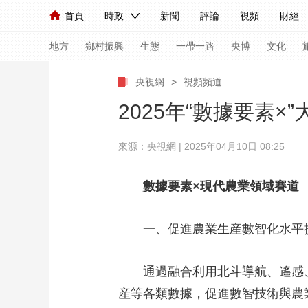
首頁
時政
新聞
評論
視頻
財經
人民領袖習近平
直播
海外頻道
片庫
iPanda
欄目大全
聯播+
English
中國領導人
節目單
Монгол
聽音
央視快評
微視頻
習
地方
鄉村振興
生態
一帶一路
央博
文化
央視網
>
視頻頻道
總台春晚
網絡春晚
共産黨員網
秧紀錄
2025年“數據要素
來源：央視網 | 2025年04月10日 08:25
新聞
國內
國際
評論
經濟
軍事
人民領袖習近平
聯播+
熱解讀
天天學習
數據要素×現代農業領域賽道
視頻
小央視頻
小央直播
直播中國
熊貓
一、促進農業生産數智化水平
現場
前線
比劃
快看
藍海中國
新兵
通過融合利用北斗導航、遙感、
體育
直播
競猜
2026年世界盃
2026
産等各類數據，促進數智技術與農
VIP會員
CCTV奧林匹克頻道
生活體育大會