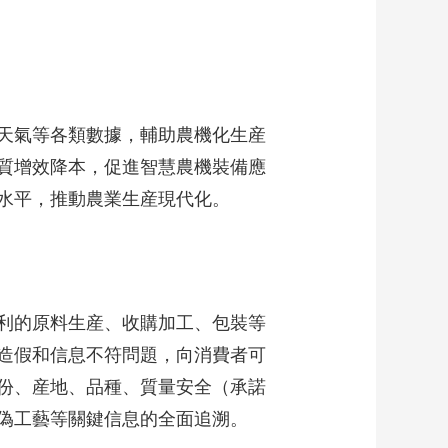
藝術
汽車
數智
5G
産業+
時尚
天氣
才藝
網展
央央好物
天氣等各類數據，輔助農機化生産
質增效降本，促進智慧農機裝備應
水平，推動農業生産現代化。
利的原料生産、收購加工、包裝等
造假和信息不符問題，向消費者可
份、産地、品種、質量安全（承諾
偽工藝等關鍵信息的全面追溯。