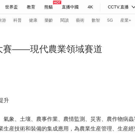
世界盃
教育
熊貓
直播中國
4K
CCTV.直播
式妙語
主持人
下載央視影音
熱解讀
天天學習
旅游
科普
健康
樂齡
閱讀
藝術
數智
5G
産業+
紀錄片網
國家大劇院
大型活動
×”大賽——現代農業領域賽道
科技
法治
文娛
人物
公益
圖片
習式妙語
央視快評
央視網評
光華銳評
鋒面
頻道
VR/AR
4K專區
全景新聞
提升
請入列
人生第一次
人生第二次
氣象、土壤、農事作業、農情監測、災害、農作物病蟲
年冬奧會
CBA
NBA
中超
國足
國際足球
網球
綜
業生産技術和裝備的集成應用，為農業生産管理、生産經
體育江湖
文化體育
冰雪道路
足球道路