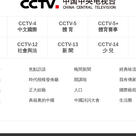
CCTV-4
CCTV-5
CCTV-5+
中文國際
體 育
體育賽事
CCTV-12
CCTV-13
CCTV-14
社會與法
新 聞
少 兒
播
焦點訪談
晚間新聞
經典咏
法
時代楷模發佈廳
開講啦
我有傳
然
正大綜藝
人口
國際藝
眼
典籍裏的中國
中國詩詞大會
生活圈