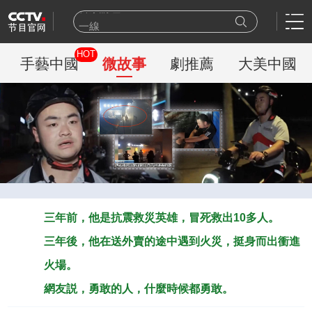
一線
天網
HOT
豪門盛宴
手藝中國
微故事
劇推薦
大美中國
乒乓球
新聞聯播
世界盃
熊出沒
今日説法
新聞周刊
百家講壇
三年前，他是抗震救災英雄，冒死救出10多人。
三年後，他在送外賣的途中遇到火災，挺身而出衝進
火場。
網友説，勇敢的人，什麼時候都勇敢。