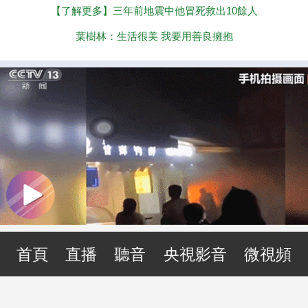
【了解更多】三年前地震中他冒死救出10餘人
葉樹林：生活很美 我要用善良擁抱
首頁
直播
聽音
央視影音
微視頻