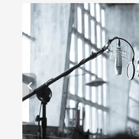
財經
教育
鄉村振興
生態環境
一帶一路
大國智造
大國展會
大國保險
雲頂對話
CCTV.節目官網
直播
節目單
欄目
片庫