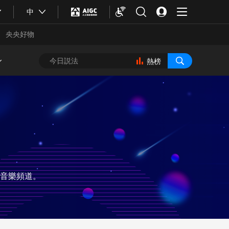
中
央央好物
熱榜
音樂頻道。
合體育
亞冬會