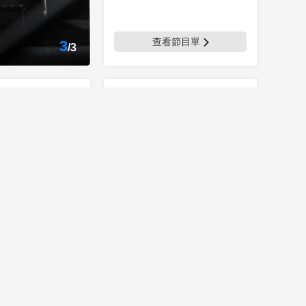
查看節目單
3
/
3
熱門欄目
換一換
樂享匯
中國音樂電視
2026-08-06
你说]歌曲《一路
風華國樂
唱：唐嘉齐
CCTV音樂廳