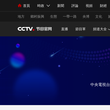
首頁
時政
新聞
評論
視頻
財經
人民領袖習近平
直播
海外頻道
片庫
iPanda
欄目大全
聯播+
English
中國領導人
節目單
Монгол
聽音
央視快評
微視頻
習
地方
鄉村振興
生態
一帶一路
央博
文化
直播
節目單
頻道大全
總台春晚
網絡春晚
共産黨員網
秧紀錄
新聞
國內
國際
評論
經濟
軍事
人民領袖習近平
聯播+
熱解讀
天天學習
視頻
小央視頻
小央直播
直播中國
熊貓
中央電視台
現場
前線
比劃
快看
藍海中國
新兵
體育
直播
競猜
2026年世界盃
2026
VIP會員
CCTV奧林匹克頻道
生活體育大會