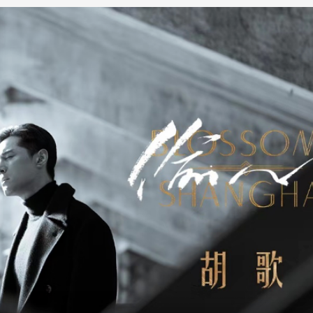
央博
非遺
文化
旅游
科普
健康
樂齡
閱讀
雲起
超級工廠
智敬中國
全民健康
顏選攻略
海洋
收視榜
總台企業白名單