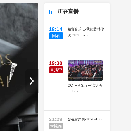
藝術
汽車
數智
5G
産業+
正在直播
時尚
天氣
才藝
網展
央央好物
18:14
精彩音乐汇-我的爱对你
说-2026-323
回看
19:30
直播中
CCTV音乐厅-和美之夜
（1）-
21:29
影视留声机-2026-105
未開始