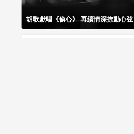
胡歌獻唱《偷心》 再續情深撩動心弦
最新視頻
00:03:34
2026-08-06
00:03:30
[我的爱对你说]歌曲《梦醒
[我的爱对你说]
时分》 演唱：柏文
迟》 演唱：戴
精彩音乐汇
精彩音乐汇