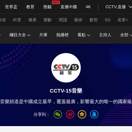
世界盃
教育
熊貓
直播中國
4K
CCTV.直播
式妙語
主持人
下載央視影音
熱解讀
天天學習
旅游
科普
健康
樂齡
閱讀
藝術
數智
5G
産業+
欄目大全
片庫
熱播榜
看點
主持人
全部
紀錄片網
國家大劇院
大型活動
科技
法治
文娛
人物
公益
圖片
習式妙語
央視快評
央視網評
光華銳評
鋒面
CCTV-15音樂
頻道
VR/AR
4K專區
全景新聞
音樂頻道是中國成立最早，覆蓋最廣，影響最大的唯一的國家級
請入列
人生第一次
人生第二次
分享到：
年冬奧會
CBA
NBA
中超
國足
國際足球
網球
綜
體育江湖
文化體育
冰雪道路
足球道路