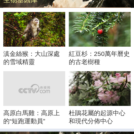
滇金絲猴：大山深處
紅豆杉：250萬年曆史
的雪域精靈
的古老樹種
高原白馬雞：高原上
杜鵑花屬的起源中心
的“短跑運動員”
和現代分佈中心