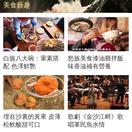
美食藝趣
白族八大碗：葷素搭
怒族美食漆油雞拌飯
配 色澤鮮艷
味香滋補有營養
埋在沙裏的黃果 皮薄
歌劇《金沙江畔》歌
松軟酸甜可口
唱軍民魚水情