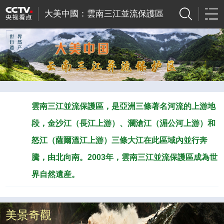
大美中國：雲南三江並流保護區
雲南三江並流保護區，是亞洲三條著名河流的上游地
段，金沙江（長江上游）、瀾滄江（湄公河上游）和
怒江（薩爾溫江上游）三條大江在此區域內並行奔
騰，由北向南。2003年，雲南三江並流保護區成為世
界自然遺産。
美景奇觀