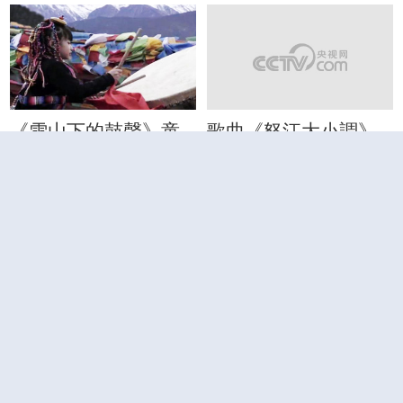
《雪山下的鼓聲》童
歌曲《怒江大小調》
聲鼓樂聲聲入耳
聲繪美好願景
人文風貌
三江並流的地質起源
西南地區基本地貌：
密集的山川河谷