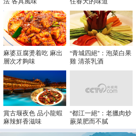
法 各具風味
住春天的味道
麻婆豆腐燙着吃 麻出
“青城四絕”：泡菜白果
層次才夠味
雞 清茶乳酒
賞古堰夜色 品小龍蝦
“都江一絕”：老臘肉炒
麻辣鮮香滋味
蕨菜肥而不膩