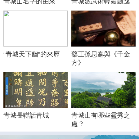
青城山名字的由來
青城派武術輕靈飄逸
“青城天下幽”的來歷
藥王孫思邈與《千金
方》
青城長聯話青城
青城山有哪些靈秀之
處？