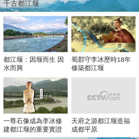
千古都江堰
都江堰：因堰而生 因
蜀郡守李冰歷時18年
水而興
修築都江堰
一尊石像成為李冰修
天府之源都江堰造福
建都江堰的重要實證
成都平原