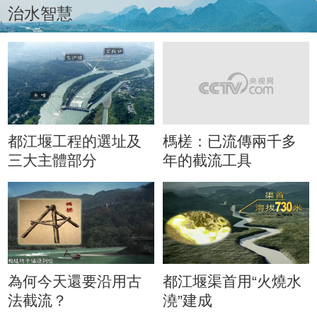
治水智慧
都江堰工程的選址及
榪槎：已流傳兩千多
三大主體部分
年的截流工具
為何今天還要沿用古
都江堰渠首用“火燒水
法截流？
澆”建成