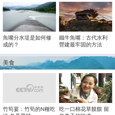
魚嘴分水堤是如何修
鐵牛魚嘴：古代水利
成的？
營建最牢固的方法
美食
竹筍宴：竹筍的N種吃
吃一口棉花草饃饃 留