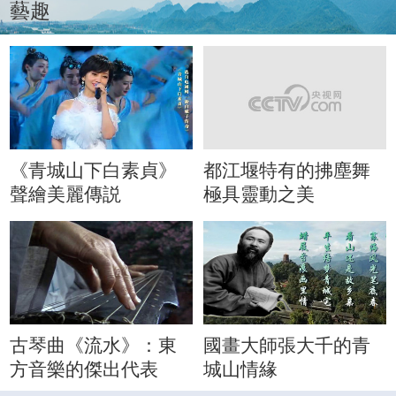
藝趣
《青城山下白素貞》
都江堰特有的拂塵舞
聲繪美麗傳説
極具靈動之美
古琴曲《流水》：東
國畫大師張大千的青
方音樂的傑出代表
城山情緣