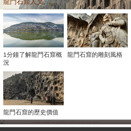
龍門石窟人文
1分鐘了解龍門石窟概
龍門石窟的雕刻風格
況
龍門石窟的歷史價值