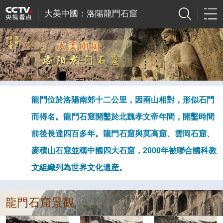
大美中國：洛陽龍門石窟
龍門位於洛陽南郊十二公里，因兩山相對，形似石門
而得名。龍門石窟開鑿於北魏孝文帝年間，開鑿時間
前後長達四百多年。龍門石窟與莫高窟、雲岡石窟、
麥積山石窟並稱中國四大石窟，2000年被聯合國科教
文組織列為世界文化遺産。
龍門石窟景觀