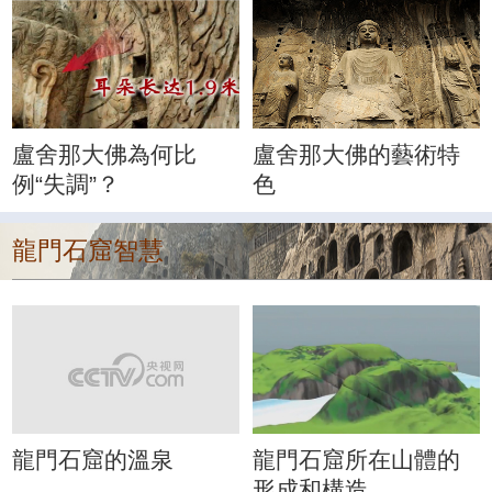
盧舍那大佛為何比
盧舍那大佛的藝術特
例“失調”？
色
龍門石窟智慧
龍門石窟的溫泉
龍門石窟所在山體的
形成和構造