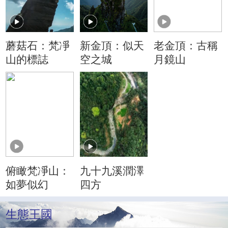
蘑菇石：梵凈
新金頂：似天
老金頂：古稱
山的標誌
空之城
月鏡山
俯瞰梵凈山：
九十九溪潤澤
如夢似幻
四方
生態王國