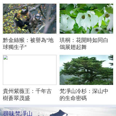
黔金絲猴：被譽為“地
珙桐：花開時如同白
球獨生子”
鴿展翅起舞
貴州紫薇王：千年古
梵凈山冷杉：深山中
樹蒼翠茂盛
的生命密碼
尋味梵凈山