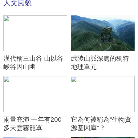
人文風貌
漢代稱三山谷 山以谷
武陵山脈深處的獨特
峻谷因山幽
地理單元
雨量充沛 一年有200
它為何被稱為“生物資
多天雲霧籠罩
源基因庫”？