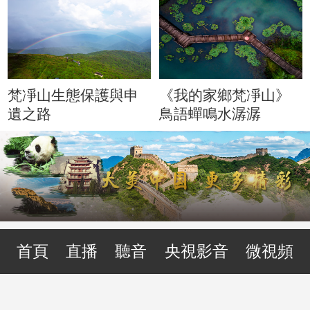
梵凈山生態保護與申
《我的家鄉梵凈山》
遺之路
鳥語蟬鳴水潺潺
首頁
直播
聽音
央視影音
微視頻