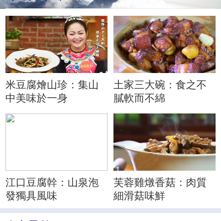
米豆腐燴山珍：集山
土家三大碗：食之不
中美味於一身
膩軟而不綿
江口豆腐幹：山泉泡
芙蓉雞燉香菇：肉質
發獨具風味
細滑菇味鮮