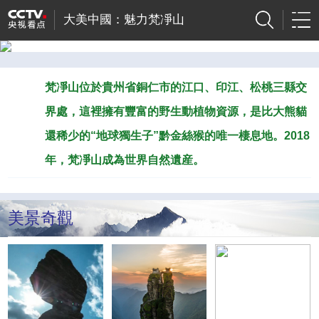
大美中國：魅力梵凈山
梵凈山位於貴州省銅仁市的江口、印江、松桃三縣交
界處，這裡擁有豐富的野生動植物資源，是比大熊貓
還稀少的“地球獨生子”黔金絲猴的唯一棲息地。2018
年，梵凈山成為世界自然遺産。
美景奇觀