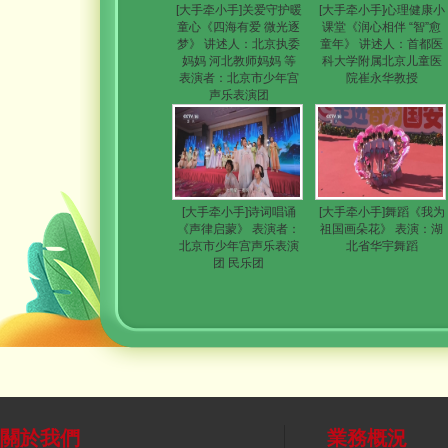
[大手牵小手]关爱守护暖
[大手牵小手]心理健康小
童心《四海有爱 微光逐
课堂《润心相伴 “智”愈
梦》 讲述人：北京执委
童年》 讲述人：首都医
妈妈 河北教师妈妈 等
科大学附属北京儿童医
表演者：北京市少年宫
院崔永华教授
声乐表演团
[大手牵小手]诗词唱诵
[大手牵小手]舞蹈《我为
《声律启蒙》 表演者：
祖国画朵花》 表演：湖
北京市少年宫声乐表演
北省华宇舞蹈
团 民乐团
關於我們
業務概況