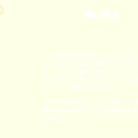
欄目簡介
中央廣播電視總台《大手牽小手
是中央廣播電視總台體育青少節目中
目，是少兒頻道2012年6月1日推出
型公益節目，播出時段為CCTV—1
21：00，每期時長45分鐘。
2020年11月20日，《大手牽小手》
榮獲“全國未成年人思想道德建設先進
譽稱號。