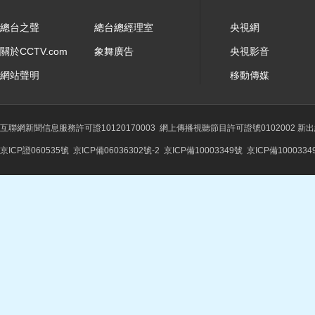
總台之聲
總台總經理室
央視網
關於CCTV.com
象舞廣告
央視影音
網站聲明
移動傳媒
互聯網新聞信息服務許可證10120170003
網上傳播視聽節目許可證號0102002 新
京ICP證060535號
京ICP備06036302號-2
京ICP備10003349號
京ICP備1000334