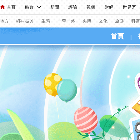
首頁
時政
新聞
評論
視頻
財經
世界盃
人民領袖習近平
直播
海外頻道
片庫
iPanda
欄目大全
聯播+
English
中國領導人
節目單
Монгол
聽音
央視快評
微視頻
習式妙語
主持人
下
地方
鄉村振興
生態
一帶一路
央博
文化
旅游
科普
首頁
|
總台春晚
網絡春晚
共産黨員網
秧紀錄
紀錄片網
新聞
國內
國際
評論
經濟
軍事
科技
人民領袖習近平
聯播+
熱解讀
天天學習
習式妙
視頻
小央視頻
小央直播
直播中國
熊貓頻道
現場
前線
比劃
快看
藍海中國
新兵請入列
體育
直播
競猜
2026年世界盃
2026年冬奧會
VIP會員
CCTV奧林匹克頻道
生活體育大會
體育江湖