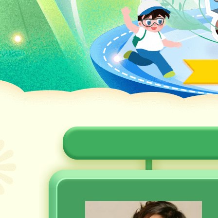
財經
教育
鄉村振興
生態環境
一帶一路
央博
大國智造
大國展會
大國保險
雲頂對話
雲起
CCTV.節目官網
直播
節目單
欄目
片庫
收視