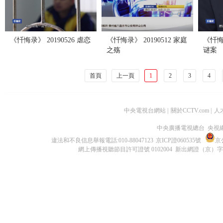
《忏悔录》 20190526 虐恋
《忏悔录》 20190512 家庭
《忏悔录
之殇
谜案
首頁
上一頁
1
2
3
4
中央電視台網站
|
關於CCTV.com
|
人
中央廣播電視總台 央視
違法和不良信息舉報電話:010-88047123
京ICP證060535號
京公
網上傳播視聽節目許可證號 0102004 新出網證（京）字