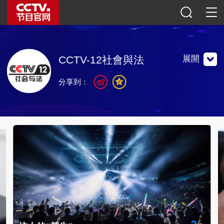
展開
CCTV-12社會與法
分享到：
播出道德和法制類節目的專業頻道。
播出道德和法制類節目的專業頻道。
聯繫地址：中國北京市朝陽區光華路甲一號院社會與法頻道
郵編：100789
官方微博
微信公眾號
央視影音
3
/
3