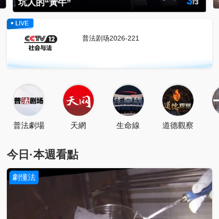
坑老騙老的私域陷阱
點擊關注
掃一掃關注
點擊下載
普法剧场2026-221
普法劇場
天網
生命線
道德觀察
今日·本週看點
劇懂法