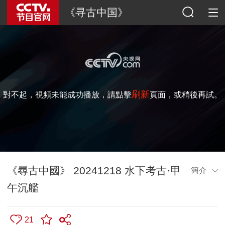
《寻古中国》
刷新
對不起，視頻未能成功播放，請點擊
頁面，或稍後再試。
《尋古中國》 20241218 水下考古·甲
簡介
午沉艦
21