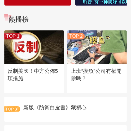
熱播榜
TOP 1
TOP 2
反制美國！中方公佈5
上班“摸魚”公司有權開
項措施
除嗎？
新版《防衛白皮書》藏禍心
TOP
3