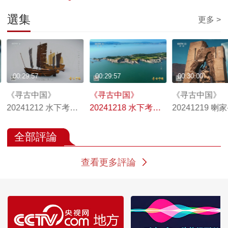
選集
更多 >
00:29:57
00:29:57
00:30:00
《寻古中国》
《寻古中国》
《寻古中国》
20241212 水下考古·
20241218 水下考古·
20241219 喇
长江口的记忆
甲午沉舰
定格瞬间
全部評論
查看更多評論