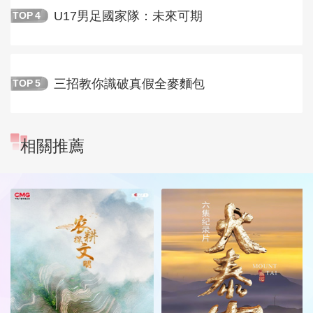
U17男足國家隊：未來可期
TOP
4
三招教你識破真假全麥麵包
TOP
5
相關推薦