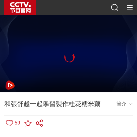
和張舒越一起學習製作桂花糯米藕
簡介
59