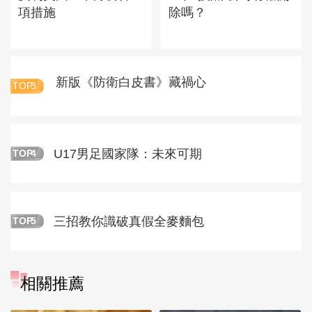
項措施
除嗎？
新版《防衛白皮書》藏禍心
TOP
3
U17男足國家隊：未來可期
TOP
4
三招教你識破真假全麥麵包
TOP
5
相關推薦