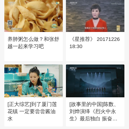
养肺粥怎么做？和张舒
《星推荐》 20171226
越一起来学习吧
18:30
[正大综艺]到了厦门莲
[故事里的中国]陈数、
花镇 一定要尝尝酱油
刘烨演绎《烈火中永
水
生》最后独白 振奋人
心！