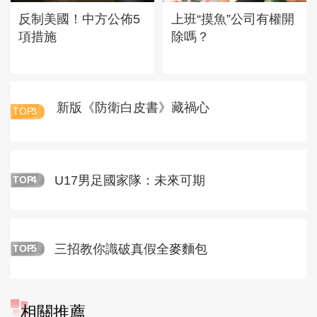
反制美國！中方公佈5
上班“摸魚”公司有權開
項措施
除嗎？
新版《防衛白皮書》藏禍心
TOP
3
U17男足國家隊：未來可期
TOP
4
三招教你識破真假全麥麵包
TOP
5
相關推薦