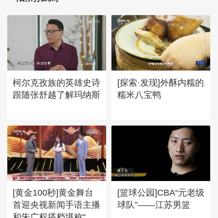
柯尔克孜族的英雄史诗
[探索·发现]外酥内糯的
跟随张舒越了解玛纳斯
糯米八宝鸭
[黄金100秒]黄金舞台
[篮球公园]CBA“元老级
首迎央视新闻手语主播
球队”——江苏男篮
和朱广权搭档堪称“手