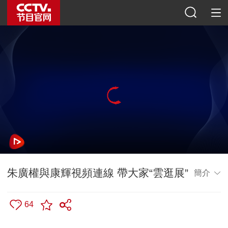
朱廣權與康輝視頻連線 帶大家“雲逛展”
簡介
64