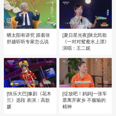
晒太阳有讲究 跟着张
[夏日星光夜]陕北民歌
舒越听听专家怎么说
《一对对鸳鸯水上漂》
演唱：王二妮
[快乐大巴]豫剧《花木
[绽放吧！妈妈]一张车
兰》选段 表演：高歆
票离开家乡 不服输的
媛
精神