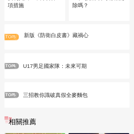
項措施
除嗎？
新版《防衛白皮書》藏禍心
TOP
3
U17男足國家隊：未來可期
TOP
4
三招教你識破真假全麥麵包
TOP
5
相關推薦