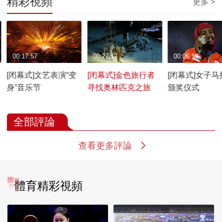
精彩視頻
更多 >
00:17:57
00:27:17
00:06:14
[闭幕式]文艺表演“变
[闭幕式]金色旅行者
[闭幕式]女子马
身”音乐节
寻找奥林匹克之旅
颁奖仪式
全部評論
查看更多評論
體育精彩視頻