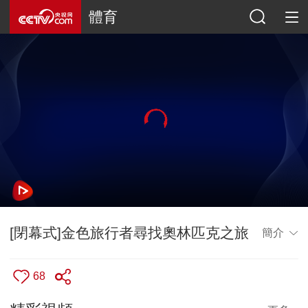
體育
[閉幕式]金色旅行者尋找奧林匹克之旅
簡介
68