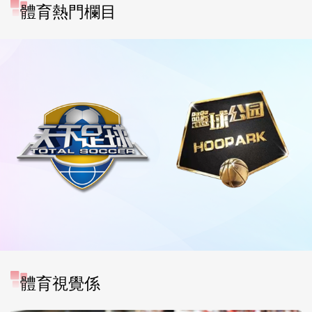
體育熱門欄目
體育視覺係