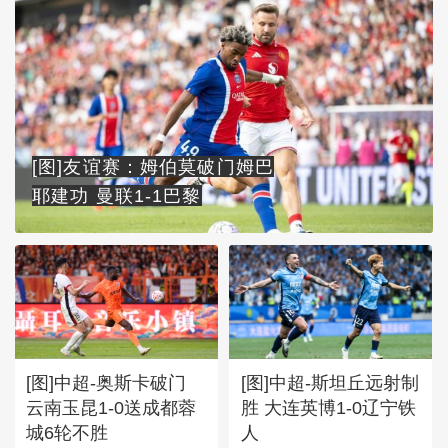
[图]友谊赛：姆伯莫破门姆巴
耶建功 曼联1-1巴黎
[图]中超-奥斯卡破门
[图]中超-斯坦丘远射制
云南玉昆1-0送成都蓉
胜 大连英博1-0辽宁铁
城6轮不胜
人