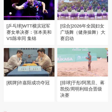
[乒乓球]WTT横滨冠军
[综合]2026年全国妇女
赛女单决赛：张本美和
广场舞（健身操舞）大
VS陈幸同 集锦
赛启动
[棋牌]许嘉阳成功夺冠
[排球]于彤/阿黑旦、蒋
凯悦/周明利组合晋级
决赛