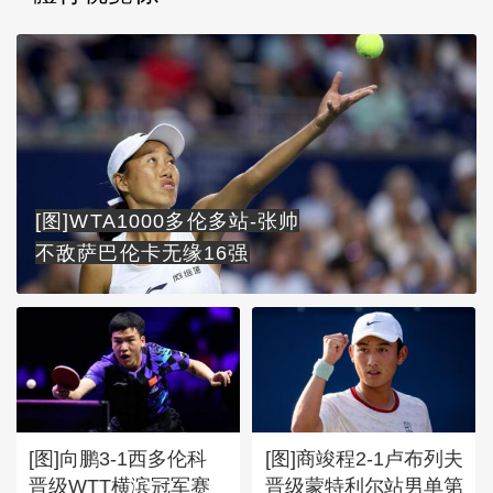
[图]WTA1000多伦多站-张帅
不敌萨巴伦卡无缘16强
[图]向鹏3-1西多伦科
[图]商竣程2-1卢布列夫
晋级WTT横滨冠军赛
晋级蒙特利尔站男单第