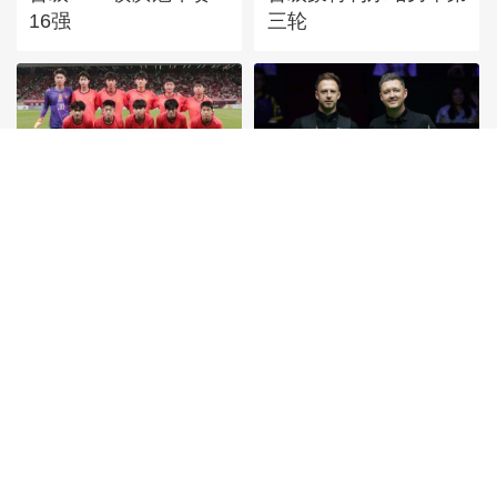
16强
三轮
[图]读秒绝杀 中国U17
[图]特鲁姆普战胜威尔
男足力克阿森纳U17男
逊 获得斯诺克上海大
足
师赛冠军
首頁
|
全站地圖
京ICP備10003349號-1
中央廣播電視總台
央視網
版權所有