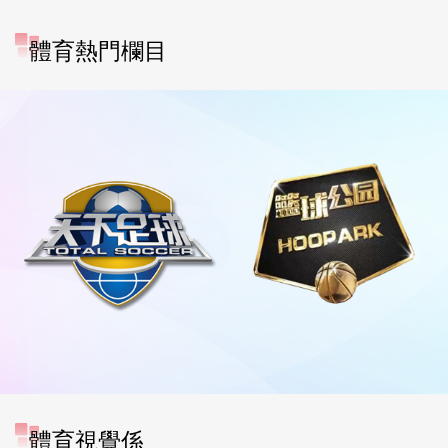
體育熱門欄目
體育視覺係