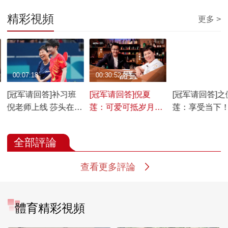
精彩視頻
更多 >
00:07:18
00:30:52
00:00:51
[冠军请回答]补习班
[冠军请回答]倪夏
[冠军请回答]之
倪老师上线 莎头在线
莲：可爱可抵岁月漫
莲：享受当下！
抱佛脚
长
奶奶”倪夏莲的
将揭晓
全部評論
查看更多評論
體育精彩視頻