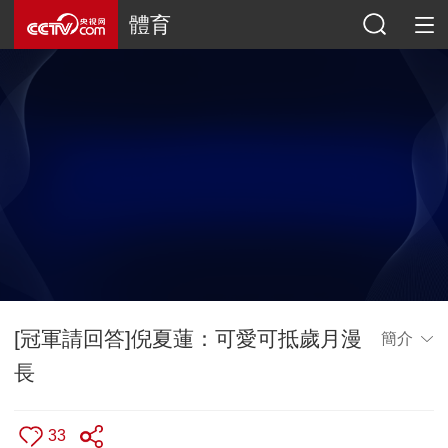
體育
[冠軍請回答]倪夏蓮：可愛可抵歲月漫
簡介
長
33