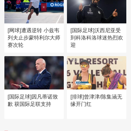
[网球]遭遇逆转 小兹韦
[国际足球]沃西尼亚受
列夫止步蒙特利尔大师
到科洛科洛球迷热烈欢
赛次轮
迎
[国际足球]因凡蒂诺致
[排球]曾津津/陈集涵无
歉 获国际足联支持
缘开门红