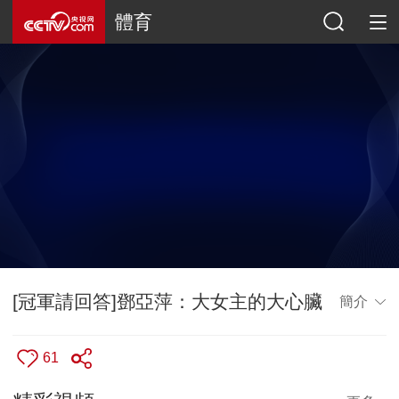
體育
[冠軍請回答]鄧亞萍：大女主的大心臟
簡介
61