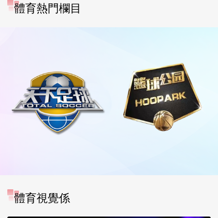
體育熱門欄目
體育視覺係