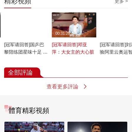
精彩視頻
更多 >
00:08:58
00:31:29
00:03:45
[冠军请回答]国乒巴
[冠军请回答]邓亚
[冠军请回答]刘
黎陪练团星味十足 倪
萍：大女主的大心脏
验阿里云奥运
夏莲加邓亚萍
刻
全部評論
查看更多評論
體育精彩視頻