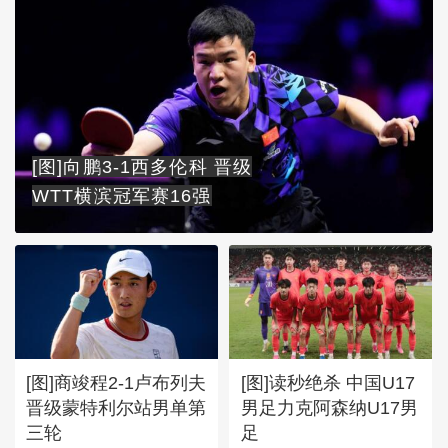
[图]向鹏3-1西多伦科 晋级
WTT横滨冠军赛16强
[图]商竣程2-1卢布列夫
[图]读秒绝杀 中国U17
晋级蒙特利尔站男单第
男足力克阿森纳U17男
三轮
足