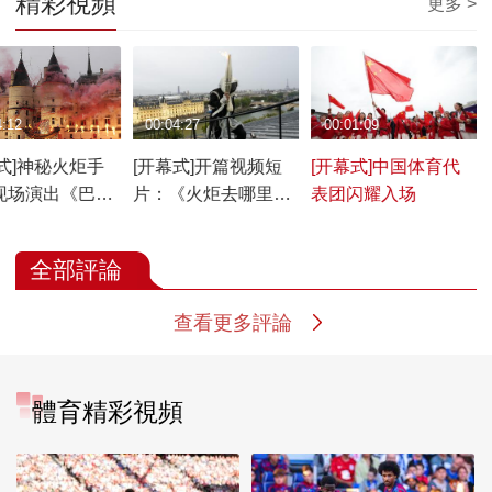
精彩視頻
更多 >
4:12
00:04:27
00:01:09
式]神秘火炬手
[开幕式]开篇视频短
[开幕式]中国体育代
现场演出《巴黎
片：《火炬去哪里
表团闪耀入场
院》
了》
全部評論
查看更多評論
體育精彩視頻