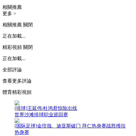
相關推薦
更多 >
相關推薦
關閉
正在加載...
精彩視頻
關閉
正在加載...
全部評論
查看更多評論
體育精彩視頻
[排球]王延伟/杜鸿君惊险出线
世界沙滩排球职业巡回赛
[国际足球]金玟哉、迪亚斯破门 拜仁热身赛战胜维拉
热身赛