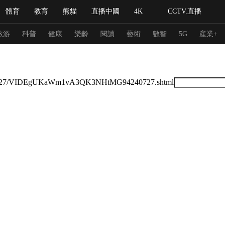
體育
教育
熊貓
直播中國
4K
CCTV.直播
式妙語
主持人
下載央視影音
熱解讀
天天學習
旅游
科普
健康
樂齡
閱讀
藝術
數智
5G
産業+
紀錄片網
國家大劇院
大型活動
/2024/07/27/VIDEgUKaWm1vA3QK3NHtMG94240727.shtml
科技
法治
文娛
人物
公益
圖片
習式妙語
央視快評
央視網評
光華銳評
鋒面
頻道
VR/AR
4K專區
全景新聞
請入列
人生第一次
人生第二次
冬奧會
CBA
NBA
中超
國足
國際足球
網球
綜
體育江湖
文化體育
冰雪道路
足球道路