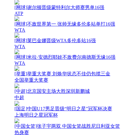
[网球]谢尔顿晋级蒙特利尔大师赛男单16强
ATP
[网球]不敌世界第一 张帅无缘多伦多站单打16强
WTA
[网球]莱巴金娜晋级WTA多伦多站16强
WTA
[网球]米拉·安德烈耶娃不敌费尔南德斯无缘16强
WTA
[举重]举重大奖赛 刘焕华状态不佳仍包揽三金
全国举重大奖赛
[中超]北京国安主场大胜深圳新鹏城
中超
[国足]中国U17男足晋级“明日之星”冠军杯决赛
上海明日之星冠军杯
[中国女篮]张子宇两双 中国女篮战胜尼日利亚女篮
热身赛