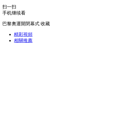
扫一扫
財經
教育
鄉村振興
生態環境
一帶一路
手机继续看
大國智造
大國展會
大國保險
雲頂對話
巴黎奧運開閉幕式
收藏
精彩視頻
相關推薦
CCTV.節目官網
直播
節目單
欄目
片庫