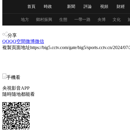
首頁
時政
新聞
評論
視頻
財經
人民領袖習近平
直播
海外頻道
片庫
iPanda
欄目大全
聯播+
English
中國領導人
節目單
Монгол
聽音
央視快評
微視頻
習
地方
鄉村振興
生態
一帶一路
央博
文化
體育
分享
QQ
QQ空間
微博
總台春晚
微信
網絡春晚
共産黨員網
秧紀錄
複製頁面地址
https://big5.cctv.com/gate/big5/sports.cctv.cn
新聞
國內
國際
評論
經濟
軍事
人民領袖習近平
聯播+
熱解讀
天天學習
手機看
央視影音APP
視頻
小央視頻
小央直播
直播中國
熊貓
隨時隨地都能看
現場
前線
比劃
快看
藍海中國
新兵
體育
直播
競猜
2026年世界盃
2026年
VIP會員
CCTV奧林匹克頻道
生活體育大會