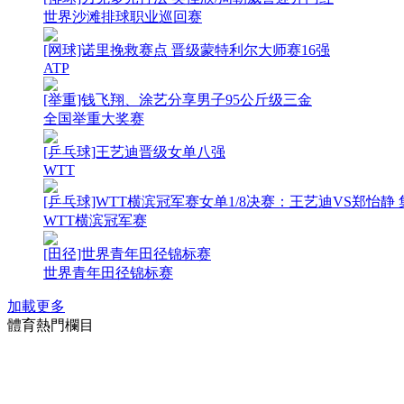
世界沙滩排球职业巡回赛
[网球]诺里挽救赛点 晋级蒙特利尔大师赛16强
ATP
[举重]钱飞翔、涂艺分享男子95公斤级三金
全国举重大奖赛
[乒乓球]王艺迪晋级女单八强
WTT
[乒乓球]WTT横滨冠军赛女单1/8决赛：王艺迪VS郑怡静 
WTT横滨冠军赛
[田径]世界青年田径锦标赛
世界青年田径锦标赛
加載更多
體育熱門欄目