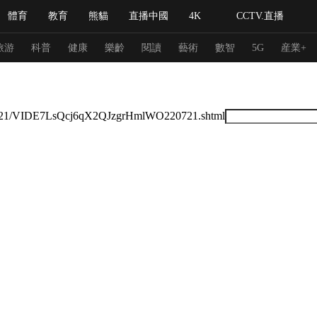
體育
教育
熊貓
直播中國
4K
CCTV.直播
式妙語
主持人
下載央視影音
熱解讀
天天學習
旅游
科普
健康
樂齡
閱讀
藝術
數智
5G
産業+
紀錄片網
國家大劇院
大型活動
022/07/21/VIDE7LsQcj6qX2QJzgrHmlWO220721.shtml
科技
法治
文娛
人物
公益
圖片
習式妙語
央視快評
央視網評
光華銳評
鋒面
頻道
VR/AR
4K專區
全景新聞
請入列
人生第一次
人生第二次
冬奧會
CBA
NBA
中超
國足
國際足球
網球
綜
體育江湖
文化體育
冰雪道路
足球道路