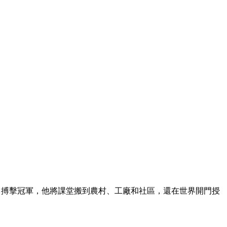
長、搏擊冠軍，他將課堂搬到農村、工廠和社區，還在世界開門授