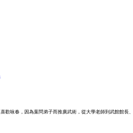
春
李小龍喜歡咏春，因為葉問弟子而推廣武術，從大學老師到武館館