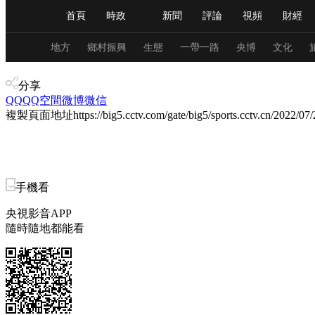
首頁
時政
新聞
評論
視頻
財經
人民領袖習近平
直播
海外頻道
片庫
iPanda
欄目大全
聯播+
English
中國領導人
節目單
Монгол
聽音
央視快評
微視頻
習
地方
鄉村振興
生態
一帶一路
央博
文化
體育
分享
QQ
QQ空間
微博
總台春晚
微信
網絡春晚
共産黨員網
秧紀錄
複製頁面地址
https://big5.cctv.com/gate/big5/sports.cctv.cn/2
新聞
國內
國際
評論
經濟
軍事
人民領袖習近平
聯播+
熱解讀
天天學習
手機看
央視影音APP
視頻
小央視頻
小央直播
直播中國
熊貓
隨時隨地都能看
現場
前線
比劃
快看
藍海中國
新兵
體育
直播
競猜
2026年世界盃
2026年
VIP會員
CCTV奧林匹克頻道
生活體育大會