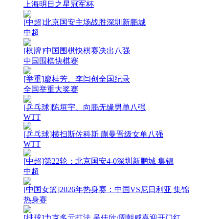
上海明日之星冠军杯
[中超]北京国安主场战胜深圳新鹏城
中超
[棋牌]中国围棋快棋赛决出八强
中国围棋快棋赛
[举重]廖桂芳、李闫创全国纪录
全国举重大奖赛
[乒乓球]陈垣宇、向鹏无缘男单八强
WTT
[乒乓球]横扫斯佐科斯 蒯曼晋级女单八强
WTT
[中超]第22轮：北京国安4-0深圳新鹏城 集锦
中超
[中国女篮]2026年热身赛：中国VS尼日利亚 集锦
热身赛
[排球]力克多元打法 吴佳欣/周朝威喜迎开门红