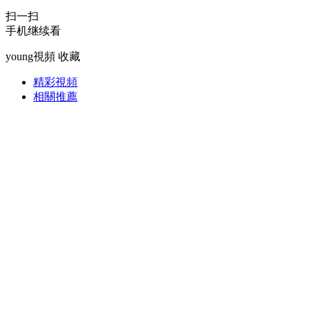
扫一扫
財經
教育
鄉村振興
生態環境
一帶一路
手机继续看
大國智造
大國展會
大國保險
雲頂對話
young視頻
收藏
精彩視頻
相關推薦
CCTV.節目官網
直播
節目單
欄目
片庫