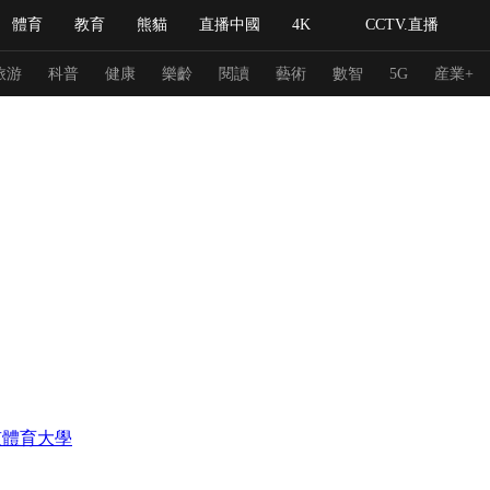
體育
教育
熊貓
直播中國
4K
CCTV.直播
式妙語
主持人
下載央視影音
熱解讀
天天學習
旅游
科普
健康
樂齡
閱讀
藝術
數智
5G
産業+
紀錄片網
國家大劇院
大型活動
科技
法治
文娛
人物
公益
圖片
習式妙語
央視快評
央視網評
光華銳評
鋒面
頻道
VR/AR
4K專區
全景新聞
請入列
人生第一次
人生第二次
冬奧會
CBA
NBA
中超
國足
國際足球
網球
綜
京體育大學
體育江湖
文化體育
冰雪道路
足球道路