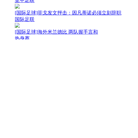
亚中足联
[国际足球]菲戈发文抨击：因凡蒂诺必须立刻辞职
国际足联
[国际足球]海外米兰德比 两队握手言和
热身赛
[国际足球]新车上路多坎坷 切尔西不敌尤文
热身赛
[亚冠]亚足联即将进行亚冠抽签
亚冠精英联赛
[CBA]布朗、桑普森加盟北京北汽
CBA
[举重]三个级别混战 三项纪录改写
全国举重大奖赛
[举重]裴鑫依全国举重大奖赛创61公斤级总成绩全国纪录
全国举重大奖赛