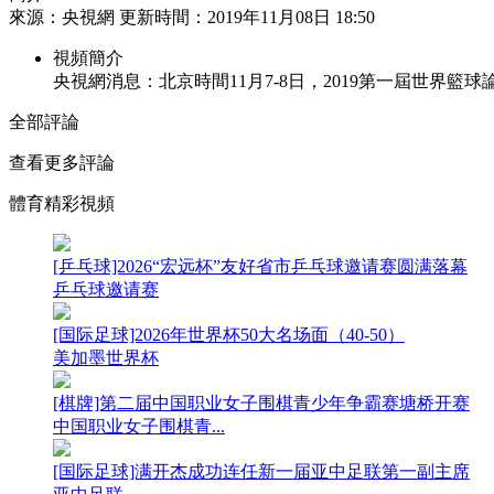
來源：央視網 更新時間：2019年11月08日 18:50
財經
教育
鄉村振興
生態環境
一帶一路
視頻簡介
大國智造
大國展會
大國保險
雲頂對話
央視網消息：北京時間11月7-8日，2019第一屆世
全部評論
查看更多評論
體育精彩視頻
CCTV.節目官網
直播
節目單
欄目
片庫
[乒乓球]2026“宏远杯”友好省市乒乓球邀请赛圆满落幕
乒乓球邀请赛
[国际足球]2026年世界杯50大名场面（40-50）
美加墨世界杯
[棋牌]第二届中国职业女子围棋青少年争霸赛塘桥开赛
中国职业女子围棋青...
[国际足球]满开杰成功连任新一届亚中足联第一副主席