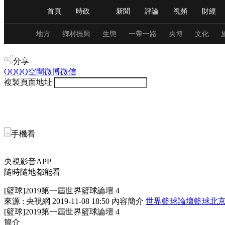
首頁
時政
新聞
評論
視頻
財經
人民領袖習近平
直播
海外頻道
片庫
iPanda
欄目大全
聯播+
English
中國領導人
節目單
Монгол
聽音
央視快評
微視頻
習
地方
鄉村振興
生態
一帶一路
央博
文化
體育
分享
QQ
QQ空間
微博
總台春晚
微信
網絡春晚
共産黨員網
秧紀錄
複製頁面地址
新聞
國內
國際
評論
經濟
軍事
人民領袖習近平
聯播+
熱解讀
天天學習
手機看
視頻
小央視頻
小央直播
直播中國
熊貓
央視影音APP
隨時隨地都能看
現場
前線
比劃
快看
藍海中國
新兵
[籃球]2019第一屆世界籃球論壇 4
體育
直播
競猜
2026年世界盃
2026年
來源 : 央視網
2019-11-08 18:50
內容簡介
世界籃球論壇
籃球
北
[籃球]2019第一屆世界籃球論壇 4
VIP會員
CCTV奧林匹克頻道
生活體育大會
簡介