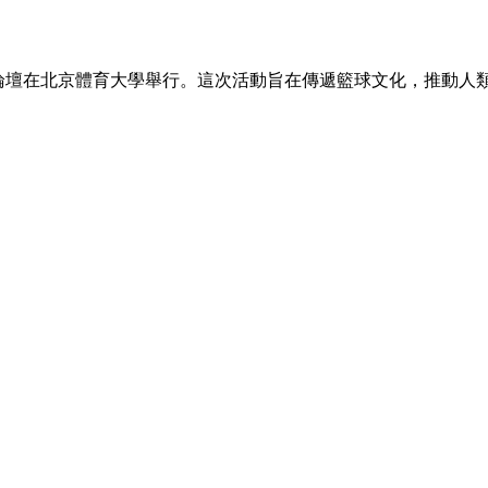
央博
非遺
文化
旅游
科普
健康
樂齡
閱讀
雲起
超級工廠
智敬中國
全民健康
顏選攻略
海洋
界籃球論壇在北京體育大學舉行。這次活動旨在傳遞籃球文化，推動人
收視榜
總台企業白名單