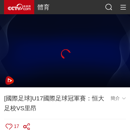
體育
[國際足球]U17國際足球冠軍賽：恒大
簡介
足校VS里昂
17