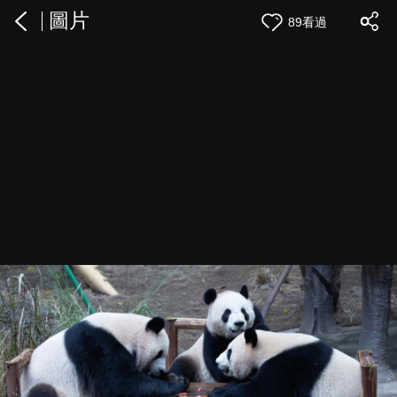
圖片
89看過