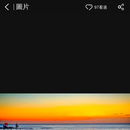
圖片
97看過