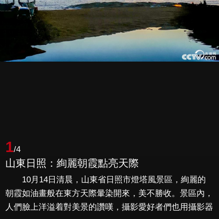
1
/4
山東日照：絢麗朝霞點亮天際
10月14日清晨，山東省日照市燈塔風景區，絢麗的
朝霞如油畫般在東方天際暈染開來，美不勝收。景區內，
人們臉上洋溢着對美景的讚嘆，攝影愛好者們也用攝影器