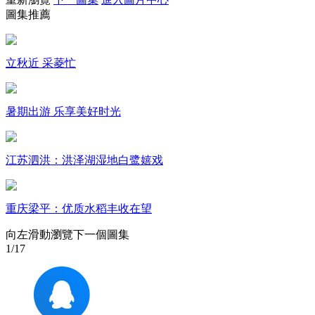
圖集推薦
財經
教育
鄉村振興
生態環境
一帶一路
大國智造
大國展會
大國保險
雲頂對話
立秋近 采菱忙
暑期出游 乐享美好时光
CCTV.節目官網
直播
節目單
欄目
片庫
江苏泗洪：洪泽湖湿地白鹭嬉戏
重庆梁平：优质水稻丰收在望
向左滑動瀏覽下一個圖集
1
/17