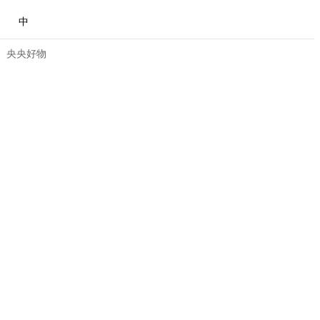
中
央央好物
合體育
亞冬會