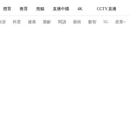
體育
教育
熊貓
直播中國
4K
CCTV.直播
式妙語
主持人
下載央視影音
熱解讀
天天學習
旅游
科普
健康
樂齡
閱讀
藝術
數智
5G
産業+
紀錄片網
國家大劇院
大型活動
科技
法治
文娛
人物
公益
圖片
習式妙語
央視快評
央視網評
光華銳評
鋒面
頻道
VR/AR
4K專區
全景新聞
請入列
人生第一次
人生第二次
冬奧會
CBA
NBA
中超
國足
國際足球
網球
綜
體育江湖
文化體育
冰雪道路
足球道路