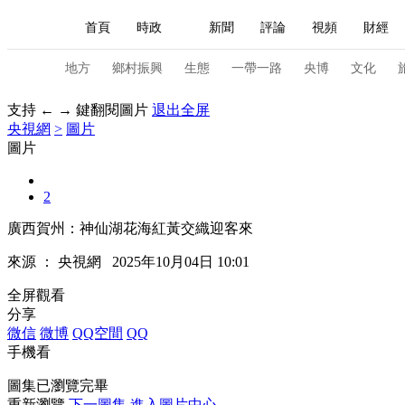
首頁
時政
新聞
評論
視頻
財經
人民領袖習近平
直播
海外頻道
片庫
iPanda
欄目大全
聯播+
English
中國領導人
節目單
Монгол
聽音
央視快評
微視頻
習
地方
鄉村振興
生態
一帶一路
央博
文化
支持 ← → 鍵翻閱圖片
退出全屏
央視網
>
圖片
總台春晚
網絡春晚
共産黨員網
秧紀錄
圖片
2
新聞
國內
國際
評論
經濟
軍事
廣西賀州：神仙湖花海紅黃交織迎客來
人民領袖習近平
聯播+
熱解讀
天天學習
來源 ：
央視網
2025年10月04日 10:01
視頻
小央視頻
小央直播
直播中國
熊貓
全屏觀看
分享
現場
前線
比劃
快看
藍海中國
新兵
微信
微博
QQ空間
QQ
手機看
體育
直播
競猜
2026年世界盃
2026年
圖集已瀏覽完畢
VIP會員
CCTV奧林匹克頻道
生活體育大會
重新瀏覽
下一圖集
進入圖片中心