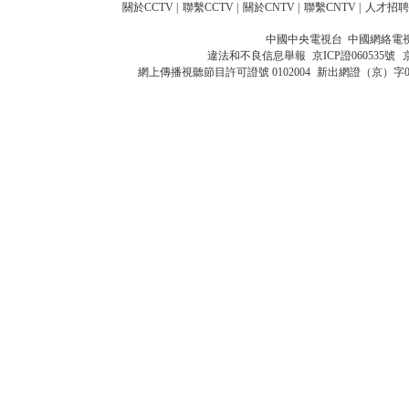
關於CCTV
|
聯繫CCTV
|
關於CNTV
|
聯繫CNTV
|
人才招聘
中國中央電視台 中國網絡電
違法和不良信息舉報
京ICP證060535號
網上傳播視聽節目許可證號 0102004
新出網證（京）字0