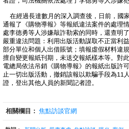
者證，司法機關依法處理了李德勇等人涉嫌
在經過長達數月的深入調查後，日前，國家
通報了《購物導報》等報紙違法案件的處理
處李德勇等人涉嫌敲詐勒索的同時，還查明
嚴重違法問題：利用出版活動謀取不正當利
部分單位和個人出借賬號；填報虛假材料違
擅自變更報紙刊期，未送交報紙樣本等。對
電總局依法吊銷《購物導報》的報紙出版許
止一切出版活動，撤銷該報以欺騙手段為11
證，登出其他人員的新聞記者證。
相關欄目：
焦點訪談官網