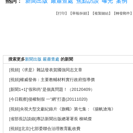
熱詞：
新聞出版
嚴肅查處
焦點訪談
曝光
案例
【
打印
】【
舉報/糾錯
】【
複製鏈結
】【
轉發郵件
搜索更多
新聞出版
嚴肅查處
的新聞
[視頻]《求是》雜誌發表賀國強同志文章
[視頻]權威發佈：主要教輔材料實行政府指導價
[新聞1+1]“假和尚”是個真問題！（20120409）
[今日觀察]侵權制假 一“網”打盡(20111020)
[視頻]央視大型文獻紀錄片《旗幟》第七集：《揚帆滄海》
[省部長訪談錄]專訪新聞出版總署署長 柳斌傑
[視頻][北京]七部委聯合治理教育亂收費