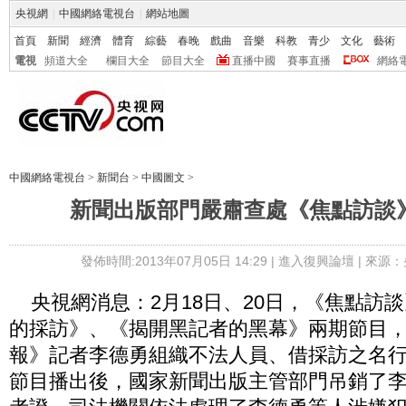
央視網
|
中國網絡電視台
|
網站地圖
首頁
新聞
經濟
體育
綜藝
春晚
戲曲
音樂
科教
青少
文化
藝術
電視
頻道大全
欄目大全
節目大全
直播中國
賽事直播
網絡
中國網絡電視台
>
新聞台
>
中國圖文
>
新聞出版部門嚴肅查處《焦點訪談
發佈時間:2013年07月05日 14:29 |
進入復興論壇
| 來源：
央視網消息：2月18日、20日，《焦點訪
的採訪》、《揭開黑記者的黑幕》兩期節目
報》記者李德勇組織不法人員、借採訪之名
節目播出後，國家新聞出版主管部門吊銷了