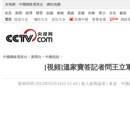
央視網
|
中國網絡電視台
|
網站地圖
首頁
新聞
經濟
體育
綜藝
春晚
戲曲
音樂
科教
青少
文化
藝術
電視
頻道大全
欄目大全
節目大全
直播中國
賽事直播
網絡
中國網絡電視台
>
新聞台
>
中國視頻
>
[視頻]溫家寶答記者問王立
發佈時間:2012年03月14日 22:49 |
進入復興論壇
| 來源：中國