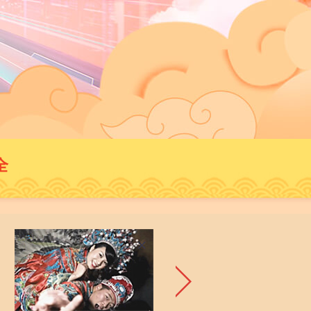
藝術
汽車
數智
5G
産業+
時尚
天氣
才藝
網展
央央好物
全