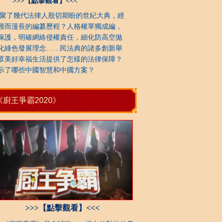
>>>【點擊觀看】<<<
了幾代法律人殷切期盼的世紀大典，經
難而漫長的編纂歷程？人格權單獨成編，
保護，明確網絡侵權責任，細化防高空拋
化綠色發展理念……民法典的諸多創新舉
眾美好幸福生活提供了怎樣的法律保障？
示了哪些中國智慧和中國方案？
《廚王爭霸2020》
>>>【點擊觀看】<<<