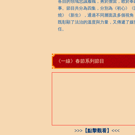
各自的領域忠誠履職，勇於擔當，敢於奉
事。節目共分為四集，分別為《初心》《
燒》《新生》，通過不同層面及多個視角
既彰顯了法治的溫度與力量，又傳遞了媒
任。
《一線》春節系列節目
>>>【點擊觀看】<<<