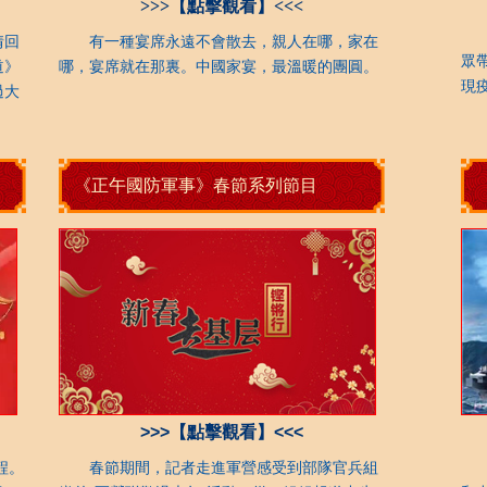
>>>【點擊觀看】<<<
每
情回
有一種宴席永遠不會散去，親人在哪，家在
眾
道》
哪，宴席就在那裏。中國家宴，最溫暖的團圓。
現
過大
《正午國防軍事》春節系列節目
>>>【點擊觀看】<<<
程。
春節期間，記者走進軍營感受到部隊官兵組
節