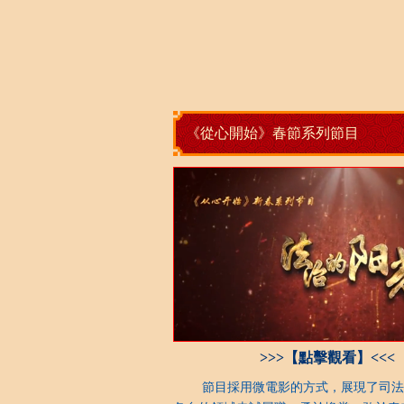
《從心開始》春節系列節目
>>>【點擊觀看】<<<
節目採用微電影的方式，展現了司法