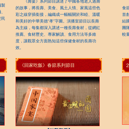
《壽宴》系列節目講述了中國各地老人過壽
《
攝製
的故事，將長壽、美食、風土人情、家風這些色
食
攝、
彩之線穿插銜接，編織成一幅幅關於和睦、溫暖
首
安民
和美好的中華美德“孝”字圖。演播室節目以長壽
結
為主線，每集都深入講述一種長壽食材，從網紅
團
推薦、食材歷史、專家解讀、食用方法等多維
較
度，讓觀眾全方面熟知這些保健食材的長壽功
效。
《回家吃飯》春節系列節目