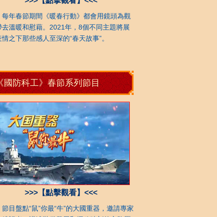
>>>【點擊觀看】<<<
年春節期間《暖春行動》都會用鏡頭為觀
帶去溫暖和慰藉。2021年，8個不同主題將展
疫情之下那些感人至深的“春天故事”。
《國防科工》春節系列節目
>>>【點擊觀看】<<<
目盤點“鼠”你最“牛”的大國重器，邀請專家