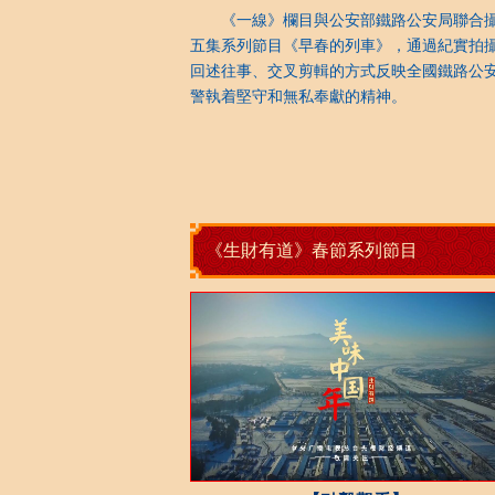
《一線》欄目與公安部鐵路公安局聯合
五集系列節目《早春的列車》，通過紀實拍
回述往事、交叉剪輯的方式反映全國鐵路公
警執着堅守和無私奉獻的精神。
《生財有道》春節系列節目