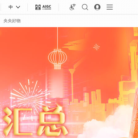
中
央央好物
合體育
亞冬會