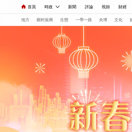
首頁
時政
新聞
評論
視頻
財經
人民領袖習近平
直播
海外頻道
片庫
iPanda
欄目大全
聯播+
English
中國領導人
節目單
Монгол
聽音
央視快評
微視頻
習
地方
鄉村振興
生態
一帶一路
央博
文化
總台春晚
網絡春晚
共産黨員網
秧紀錄
新聞
國內
國際
評論
經濟
軍事
人民領袖習近平
聯播+
熱解讀
天天學習
視頻
小央視頻
小央直播
直播中國
熊貓
現場
前線
比劃
快看
藍海中國
新兵
體育
直播
競猜
2026年世界盃
2026
VIP會員
CCTV奧林匹克頻道
生活體育大會