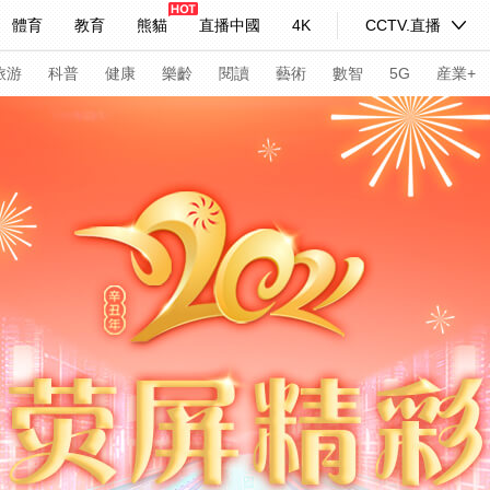
體育
教育
熊貓
直播中國
4K
CCTV.直播
式妙語
主持人
下載央視影音
熱解讀
天天學習
旅游
科普
健康
樂齡
閱讀
藝術
數智
5G
産業+
紀錄片網
國家大劇院
大型活動
科技
法治
文娛
人物
公益
圖片
習式妙語
央視快評
央視網評
光華銳評
鋒面
頻道
VR/AR
4K專區
全景新聞
請入列
人生第一次
人生第二次
年冬奧會
CBA
NBA
中超
國足
國際足球
網球
綜
體育江湖
文化體育
冰雪道路
足球道路