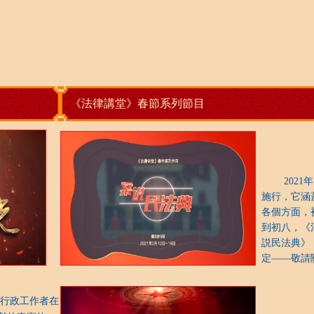
《法律講堂》春節系列節目
2021年
施行，它涵
各個方面，
到初八，《
説民法典》
定——敬請
行政工作者在