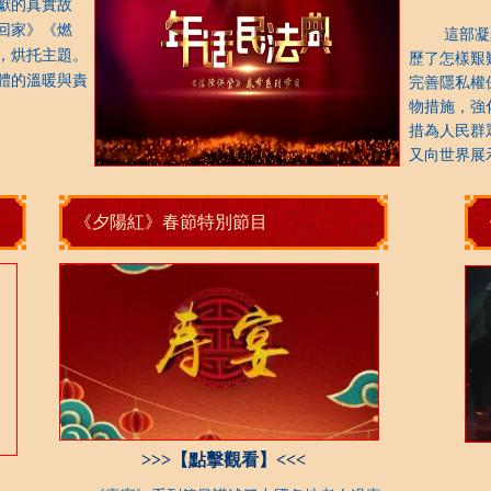
獻的真實故
回家》《燃
這部凝聚
，烘托主題。
歷了怎樣艱
體的溫暖與責
完善隱私權
物措施，強
措為人民群
又向世界展
《夕陽紅》春節特別節目
>>>【點擊觀看】<<<