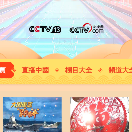
央博
非遺
文化
旅游
科普
健康
樂齡
閱讀
雲起
超級工廠
智敬中國
全民健康
顏選攻略
海洋
熱播榜
總台企業白名單
頁
直播中國
欄目大全
頻道大