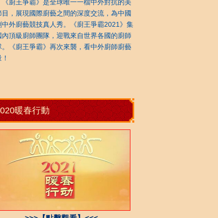
廚王爭霸》是全球唯一一檔中外對抗的美
節目，展現國際廚藝之間的深度交流，為中國
創中外廚藝競技真人秀。《廚王爭霸2021》集
國內頂級廚師團隊，迎戰來自世界各國的廚師
隊。《廚王爭霸》再次來襲，看中外廚師廚藝
量！
2020暖春行動