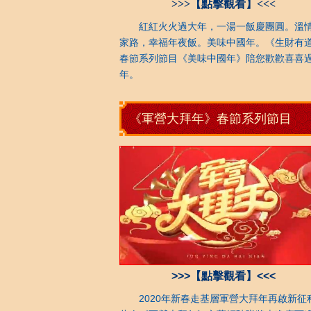
>>>【點擊觀看】<<<
紅紅火火過大年，一湯一飯慶團圓。溫
家路，幸福年夜飯。美味中國年。《生財有
春節系列節目《美味中國年》陪您歡歡喜喜
年。
《軍營大拜年》春節系列節目
>>>【點擊觀看】<<<
2020年新春走基層軍營大拜年再啟新征