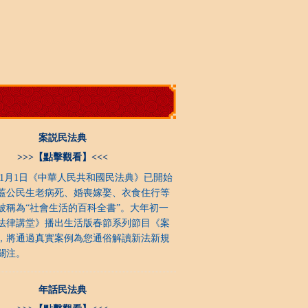
案説民法典
>>>【點擊觀看】<<<
1月1日《中華人民共和國民法典》已開始
蓋公民生老病死、婚喪嫁娶、衣食住行等
被稱為“社會生活的百科全書”。大年初一
法律講堂》播出生活版春節系列節目《案
，將通過真實案例為您通俗解讀新法新規
關注。
年話民法典