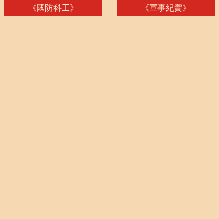
《軍事紀實》
《國防故事》