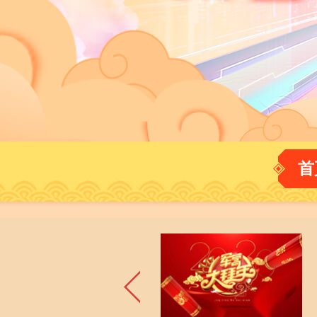
財經
教育
鄉村振興
生態環境
一帶一路
大國智造
大國展會
大國保險
雲頂對話
CCTV.節目官網
直播
節目單
欄目
片庫
首