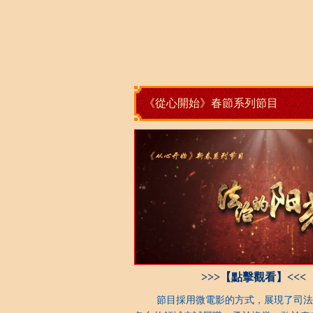
《從心開始》春節系列節目
>>>【點擊觀看】<<<
節目採用微電影的方式，展現了司法