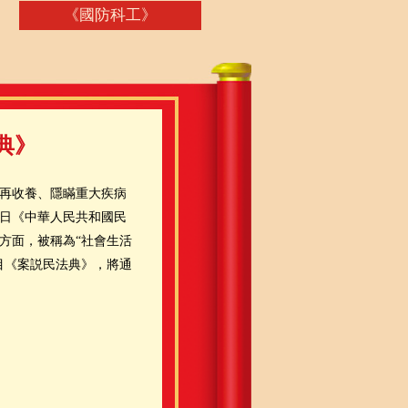
《國防科工》
《軍事紀實》