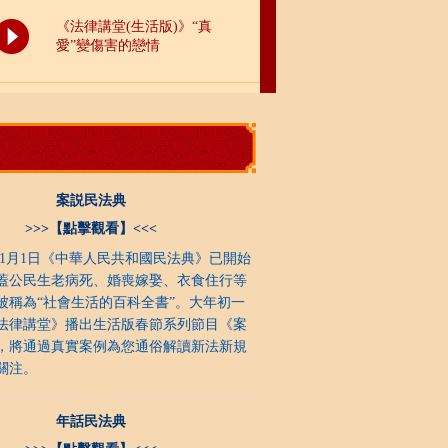
案説民法典
>>>【點擊觀看】<<<
1月1日《中華人民共和國民法典》已開始
蓋公民生老病死、婚喪嫁娶、衣食住行等
被稱為“社會生活的百科全書”。大年初一
法律講堂》播出生活版春節系列節目《案
，將通過真實案例為您通俗解讀新法新規
關注。
年話民法典