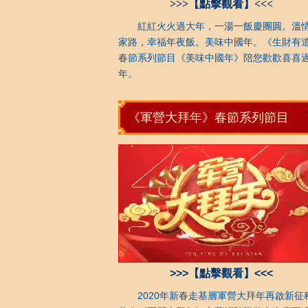
>>>【點擊觀看】<<<
紅紅火火過大年，一湯一飯慶團圓。溫
家路，幸福年夜飯。美味中國年。《生財有
春節系列節目《美味中國年》陪您歡歡喜喜
年。
《軍營大拜年》春節系列節目
>>>【點擊觀看】<<<
2020年新春走基層軍營大拜年再啟新征