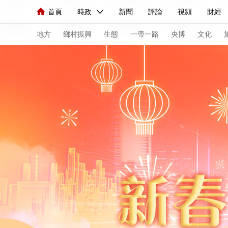
首頁
時政
新聞
評論
視頻
財經
人民領袖習近平
直播
海外頻道
片庫
iPanda
欄目大全
聯播+
English
中國領導人
節目單
Монгол
聽音
央視快評
微視頻
習
地方
鄉村振興
生態
一帶一路
央博
文化
總台春晚
網絡春晚
共産黨員網
秧紀錄
新聞
國內
國際
評論
經濟
軍事
人民領袖習近平
聯播+
熱解讀
天天學習
視頻
小央視頻
小央直播
直播中國
熊貓
現場
前線
比劃
快看
藍海中國
新兵
體育
直播
競猜
2026年世界盃
2026
VIP會員
CCTV奧林匹克頻道
生活體育大會