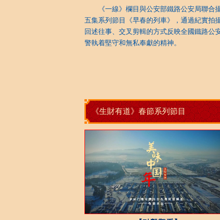
《一線》欄目與公安部鐵路公安局聯合
五集系列節目《早春的列車》，通過紀實拍
回述往事、交叉剪輯的方式反映全國鐵路公
警執着堅守和無私奉獻的精神。
《生財有道》春節系列節目