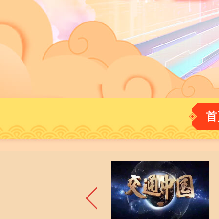
財經
教育
鄉村振興
生態環境
一帶一路
大國智造
大國展會
大國保險
雲頂對話
CCTV.節目官網
直播
節目單
欄目
片庫
首