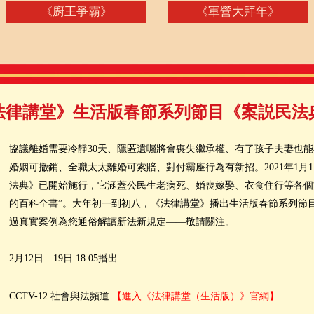
《廚王爭霸》
《軍營大拜年》