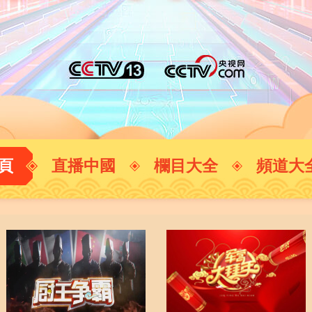
央博
非遺
文化
旅游
科普
健康
樂齡
閱讀
雲起
超級工廠
智敬中國
全民健康
顏選攻略
海洋
收視榜
總台企業白名單
頁
直播中國
欄目大全
頻道大