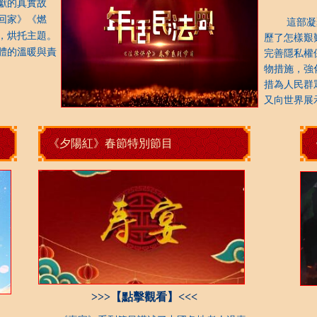
獻的真實故
回家》《燃
這部凝聚
，烘托主題。
歷了怎樣艱
體的溫暖與責
完善隱私權
物措施，強
措為人民群
又向世界展
《夕陽紅》春節特別節目
>>>【點擊觀看】<<<