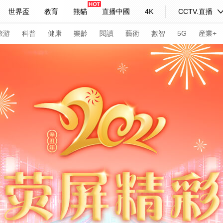
世界盃
教育
熊貓
直播中國
4K
CCTV.直播
式妙語
主持人
下載央視影音
熱解讀
天天學習
旅游
科普
健康
樂齡
閱讀
藝術
數智
5G
産業+
紀錄片網
國家大劇院
大型活動
科技
法治
文娛
人物
公益
圖片
習式妙語
央視快評
央視網評
光華銳評
鋒面
頻道
VR/AR
4K專區
全景新聞
請入列
人生第一次
人生第二次
年冬奧會
CBA
NBA
中超
國足
國際足球
網球
綜
體育江湖
文化體育
冰雪道路
足球道路