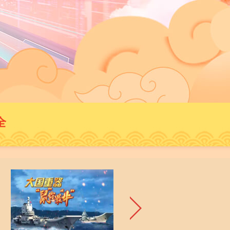
藝術
汽車
數智
5G
産業+
時尚
天氣
才藝
網展
央央好物
全