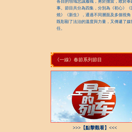
各自的領域忠誠履職，勇於擔當，敢於奉
事。節目共分為四集，分別為《初心》《
燒》《新生》，通過不同層面及多個視角
既彰顯了法治的溫度與力量，又傳遞了媒
任。
《一線》春節系列節目
>>>【點擊觀看】<<<