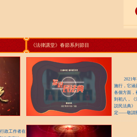
《法律講堂》春節系列節目
2021年
施行，它涵
各個方面，
到初八，《
説民法典》
定——敬請
行政工作者在