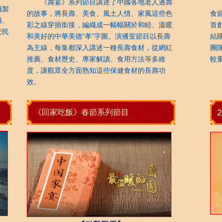
《壽宴》系列節目講述了中國各地老人過壽
《
攝製
的故事，將長壽、美食、風土人情、家風這些色
食
攝、
彩之線穿插銜接，編織成一幅幅關於和睦、溫暖
首
安民
和美好的中華美德“孝”字圖。演播室節目以長壽
結
為主線，每集都深入講述一種長壽食材，從網紅
團
推薦、食材歷史、專家解讀、食用方法等多維
較
度，讓觀眾全方面熟知這些保健食材的長壽功
效。
《回家吃飯》春節系列節目