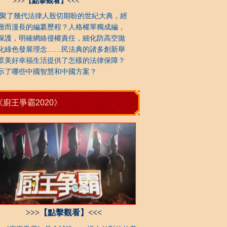
>>>【點擊觀看】<<<
了幾代法律人殷切期盼的世紀大典，經
難而漫長的編纂歷程？人格權單獨成編，
保護，明確網絡侵權責任，細化防高空拋
化綠色發展理念……民法典的諸多創新舉
眾美好幸福生活提供了怎樣的法律保障？
示了哪些中國智慧和中國方案？
《廚王爭霸2020》
>>>【點擊觀看】<<<