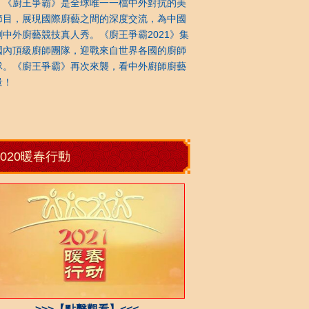
廚王爭霸》是全球唯一一檔中外對抗的美
節目，展現國際廚藝之間的深度交流，為中國
創中外廚藝競技真人秀。《廚王爭霸2021》集
國內頂級廚師團隊，迎戰來自世界各國的廚師
隊。《廚王爭霸》再次來襲，看中外廚師廚藝
量！
2020暖春行動