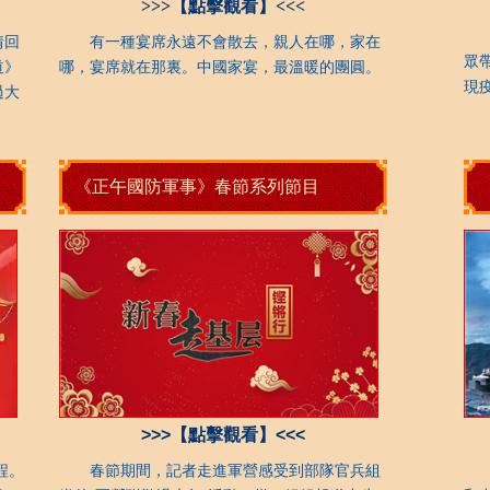
>>>【點擊觀看】<<<
每
情回
有一種宴席永遠不會散去，親人在哪，家在
眾
道》
哪，宴席就在那裏。中國家宴，最溫暖的團圓。
現
過大
《正午國防軍事》春節系列節目
>>>【點擊觀看】<<<
程。
春節期間，記者走進軍營感受到部隊官兵組
節