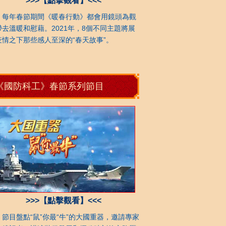
>>>【點擊觀看】<<<
年春節期間《暖春行動》都會用鏡頭為觀
帶去溫暖和慰藉。2021年，8個不同主題將展
疫情之下那些感人至深的“春天故事”。
《國防科工》春節系列節目
>>>【點擊觀看】<<<
目盤點“鼠”你最“牛”的大國重器，邀請專家