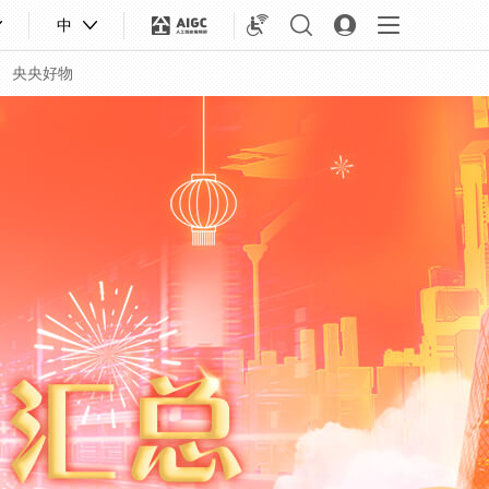
中
央央好物
合體育
亞冬會