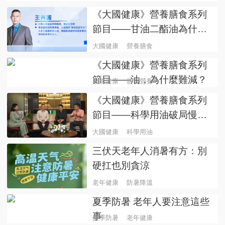
體含義及意義
《大國健康》營養膳食系列
節目——甘油二酯油為什麼
好？
大國健康
營養膳食
《大國健康》營養膳食系列
節目——油，為什麼難減？
大國健康
膳食營養
《大國健康》營養膳食系列
節目——科學用油破局慢性
病防控
大國健康
科學用油
三伏天老年人消暑有方：別
硬扛也別貪涼
老年健康
防暑降溫
夏季防暑 老年人要注意這些
事
夏季防暑
老年健康