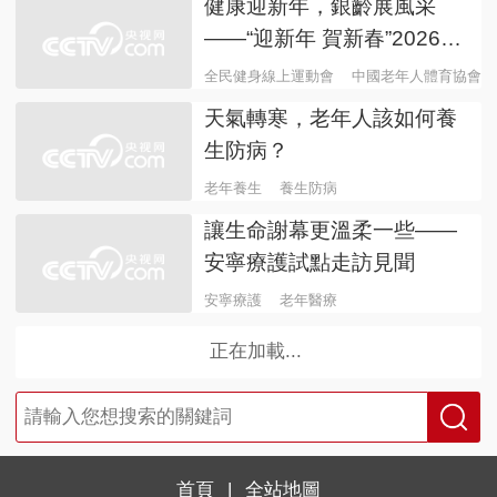
健康迎新年，銀齡展風采
——“迎新年 賀新春”2026年
全國老年健身線上系列活動
全民健身線上運動會
中國老年人體育協會
於12月15日正式拉開帷幕
天氣轉寒，老年人該如何養
生防病？
老年養生
養生防病
讓生命謝幕更溫柔一些——
安寧療護試點走訪見聞
安寧療護
老年醫療
正在加載...
首頁
|
全站地圖