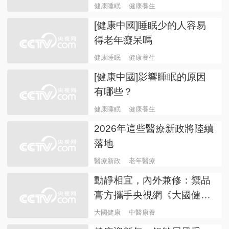
健康睡眠
健康養生
[健康中國]睡眠少的人容易
得老年癡呆嗎
健康睡眠
健康養生
[健康中國]影響睡眠的原因
有哪些？
健康睡眠
健康養生
2026年這些醫療新政將陸續
落地
醫療新政
老年醫療
動靜相宜，內外兼修：禦品
膏方攜手央視網《大國健
康》，解鎖“武醫融合”康養
大國健康
中醫康養
新模式