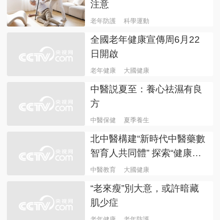
注意
老年防護
科學運動
全國老年健康宣傳周6月22
日開啟
老年健康
大國健康
中醫説夏至：養心祛濕有良
方
中醫保健
夏季養生
北中醫構建“新時代中醫藥數
智育人共同體” 探索“健康中
國”守正創新育人新範式
中醫教育
大國健康
“老來瘦”別大意，或許暗藏
肌少症
老年健康
老年防護