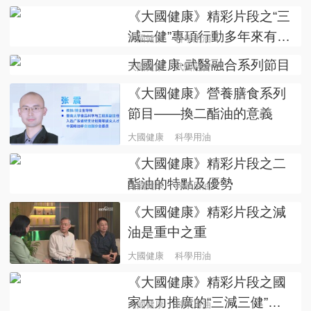
《大國健康》精彩片段之“三
減三健”專項行動多年來有哪
大國健康
科學用油
些變化
大國健康·武醫融合系列節目
大國健康
武醫融合
《大國健康》營養膳食系列
節目——換二酯油的意義
大國健康
科學用油
《大國健康》精彩片段之二
酯油的特點及優勢
大國健康
科學用油
《大國健康》精彩片段之減
油是重中之重
大國健康
科學用油
《大國健康》精彩片段之國
家大力推廣的“三減三健”具
大國健康
科學用油