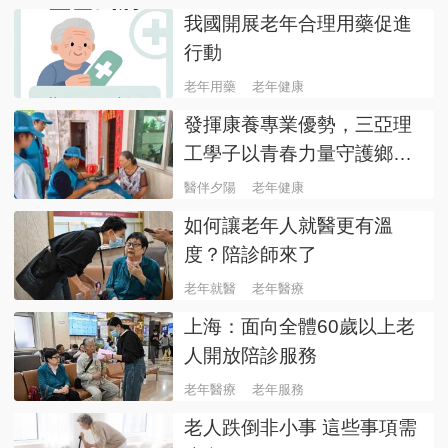
我國開展老年合理用藥促進
行動
老年用藥
老年健康
發揮康養專業優勢，三亞理
工學子以青春力量守護鄉村
老年健康
醫伴夕陽
老年健康
如何讓老年人就醫更有溫
度？陪診師來了
老年就醫
老年醫療
上海：面向全體60歲以上老
人開放陪診服務
老年醫療
老年服務
老人跌倒非小事 這些事項需