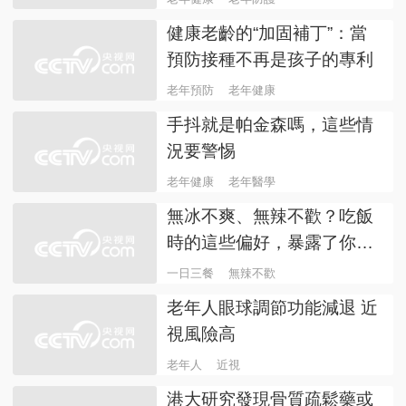
健康老齡的“加固補丁”：當
預防接種不再是孩子的專利
老年預防
老年健康
手抖就是帕金森嗎，這些情
況要警惕
老年健康
老年醫學
無冰不爽、無辣不歡？吃飯
時的這些偏好，暴露了你的
體質
一日三餐
無辣不歡
老年人眼球調節功能減退 近
視風險高
老年人
近視
港大研究發現骨質疏鬆藥或