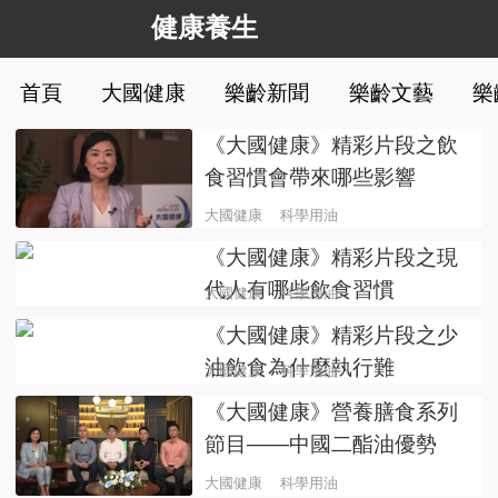
健康養生
首頁
大國健康
樂齡新聞
樂齡文藝
樂
《大國健康》精彩片段之飲
食習慣會帶來哪些影響
大國健康
科學用油
《大國健康》精彩片段之現
代人有哪些飲食習慣
大國健康
科學用油
《大國健康》精彩片段之少
油飲食為什麼執行難
大國健康
科學用油
《大國健康》營養膳食系列
節目——中國二酯油優勢
大國健康
科學用油