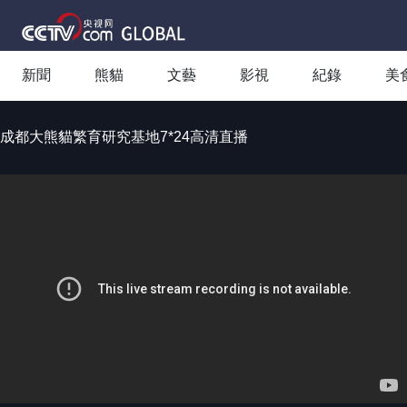
新聞
熊貓
文藝
影視
紀錄
美
成都大熊貓繁育研究基地7*24高清直播