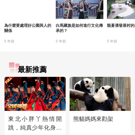
為什麼要處理好公園與人的
白馬藏族是如何進行文化傳
龍蒼溝發展村的
關係
承的？
5 年前
5 年前
5 年前
最新推薦
東北小胖丫熱情開
熊貓媽媽來勸架
跳，純真少年化身小