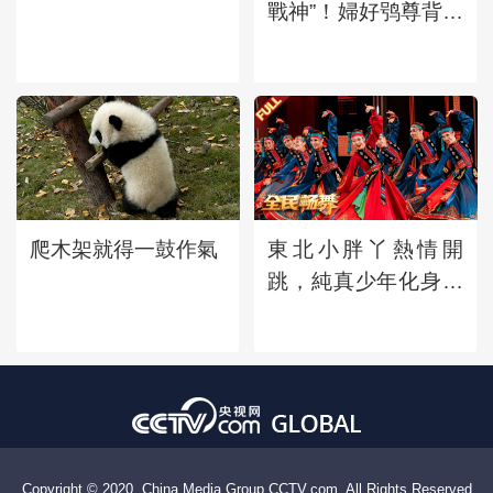
戰神”！婦好鸮尊背後
藏着哪些傳奇故事？
爬木架就得一鼓作氣
東北小胖丫熱情開
跳，純真少年化身小
蟋蟀振翅起舞，草原
舞者精彩演繹蒙古族
舞蹈《幸福草原》
Copyright © 2020, China Media Group,CCTV.com. All Rights Reserved