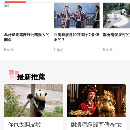
為什麼要處理好公園與人的
白馬藏族是如何進行文化傳
龍蒼溝發展村的
關係
承的？
5 年前
5 年前
5 年前
最新推薦
你也太調皮啦
劉濤演繹殷商傳奇“女