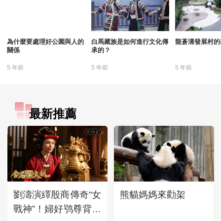
為什麼要處理好公園與人的
白馬藏族是如何進行文化傳
龍蒼溝發展村的
關係
承的？
5 年前
5 年前
5 年前
最新推薦
劉濤演繹殷商傳奇“女
熊貓媽媽來勸架
戰神”！婦好鸮尊背後