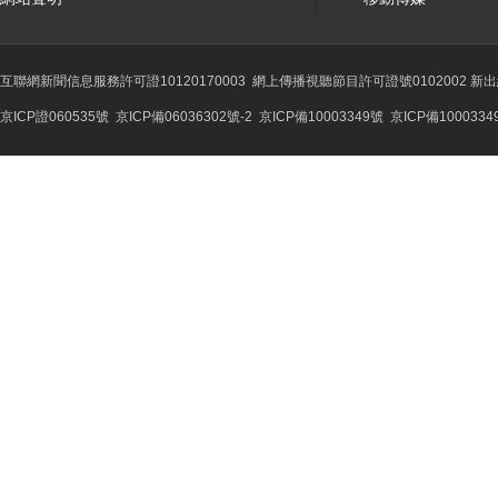
互聯網新聞信息服務許可證10120170003
網上傳播視聽節目許可證號0102002 新
京ICP證060535號
京ICP備06036302號-2
京ICP備10003349號
京ICP備1000334