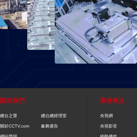
關於我們
業務概況
總台之聲
總台總經理室
央視網
關於CCTV.com
象舞廣告
央視影音
網站聲明
移動傳媒