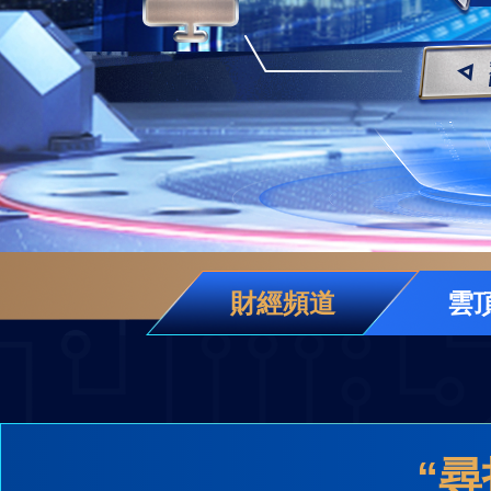
財經
教育
鄉村振興
生態環境
一帶一路
央博
大國智造
大國展會
大國保險
雲頂對話
雲起
超
CCTV.節目官網
直播
節目單
欄目
片庫
熱播榜
財經頻道
雲
“