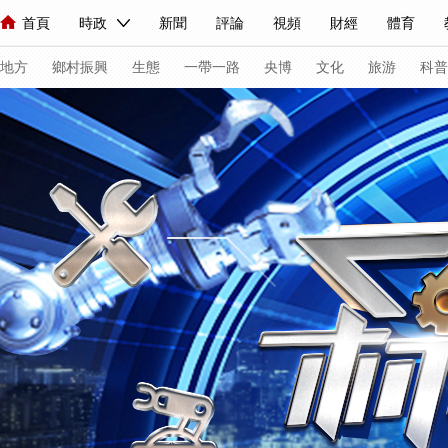
首頁
時政
新聞
評論
視頻
財經
體育
人民領袖習近平
直播
海外頻道
片庫
iPanda
欄目大全
聯播+
English
中國領導人
節目單
Монгол
聽音
央視快評
微視頻
習式妙語
主持人
下
地方
鄉村振興
生態
一帶一路
央博
文化
旅游
科普
總台春晚
網絡春晚
共産黨員網
秧紀錄
紀錄片網
新聞
國內
國際
評論
經濟
軍事
科技
法
人民領袖習近平
聯播+
熱解讀
天天學習
習式妙語
視頻
小央視頻
小央直播
直播中國
熊貓頻道
V
現場
前線
比劃
快看
藍海中國
新兵請入列
體育
直播
競猜
2026年世界盃
2026年冬奧會
VIP會員
CCTV奧林匹克頻道
生活體育大會
體育江湖