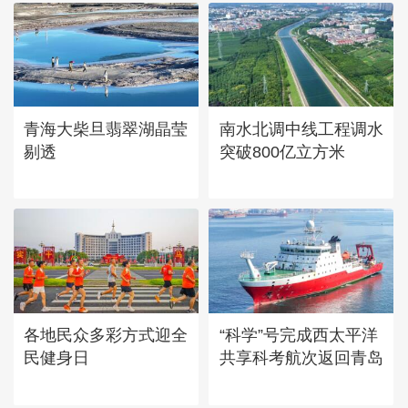
“大地指纹”奏响夏夜文旅乐
章
青海大柴旦翡翠湖晶莹
南水北调中线工程调水
剔透
突破800亿立方米
各地民众多彩方式迎全
“科学”号完成西太平洋
民健身日
共享科考航次返回青岛