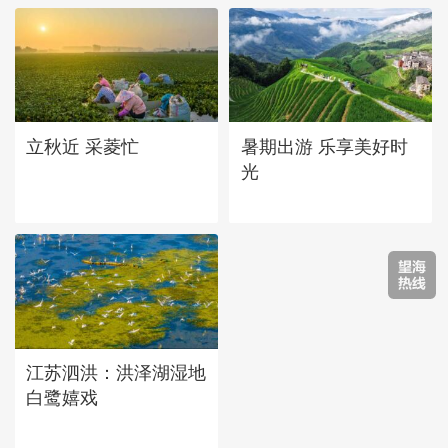
立秋近 采菱忙
暑期出游 乐享美好时
光
江苏泗洪：洪泽湖湿地
白鹭嬉戏