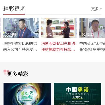
精彩視頻
更多 >
00:01:44
00:01:40
00:02:23
华熙生物将ESG理念
消博会CHALI亮相 多
中国黄金“太空
融入公司可持续发展
项措施助力可持续发
兔”亮相 多举措推进
中
展
行业可持续发
更多精彩