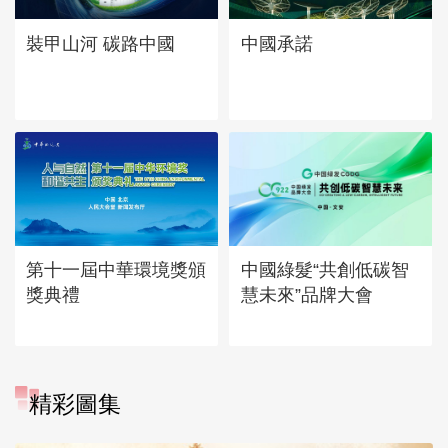
中國承諾
裝甲山河 碳路中國
第十一屆中華環境獎頒
中國綠髮“共創低碳智
獎典禮
慧未來”品牌大會
精彩圖集