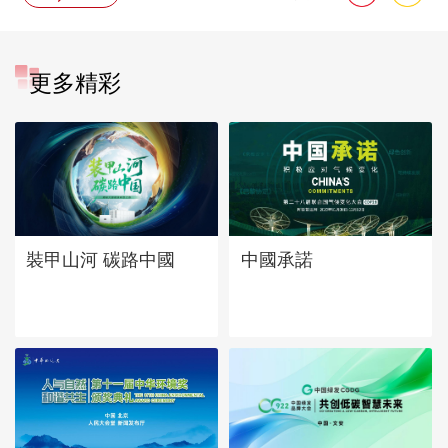
更多精彩
中國承諾
裝甲山河 碳路中國