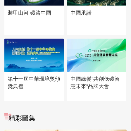
中國承諾
裝甲山河 碳路中國
第十一屆中華環境獎頒
中國綠髮“共創低碳智
獎典禮
慧未來”品牌大會
精彩圖集