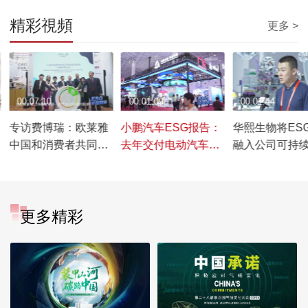
精彩視頻
更多 >
00:07:10
00:01:09
00:01:44
专访费博瑞：欧莱雅
小鹏汽车ESG报告：
华熙生物将ES
中国和消费者共同参
去年交付电动汽车减
融入公司可持
与绿色变革
碳量约等于9556万棵
中
树
更多精彩