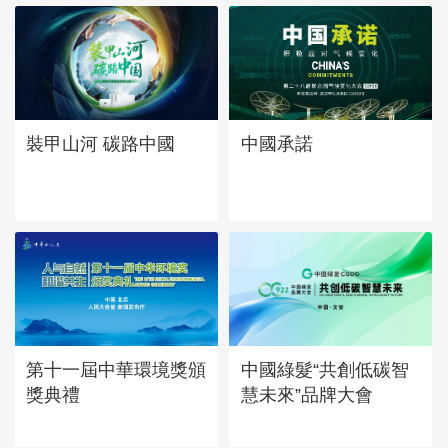
中國承諾
裝甲山河 碳路中國
第十一屆中華環境獎頒
中國綠髮“共創低碳智
獎典禮
慧未來”品牌大會