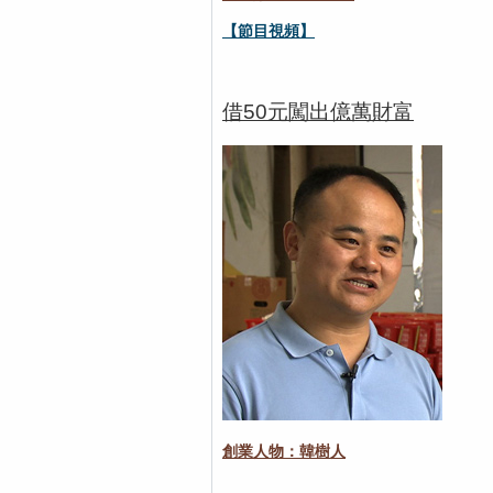
【節目視頻】
借50元闖出億萬財富
創業人物：韓樹人