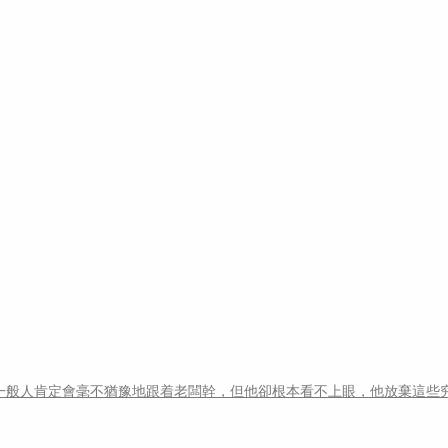
一般人肯定會毫不猶豫地跟着老闆幹，但他卻根本看不上眼，他放棄這些