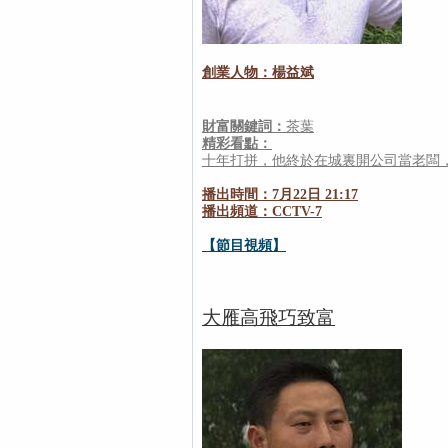
創業人物：楊益斌
財富關鍵詞：
茶葉
精彩看點：
十年打拼，他終於在城裏開公司當老闆，
播出時間：7月22日 21:17
播出頻道：CCTV-7
【節目視頻】
大雁高飛巧致富