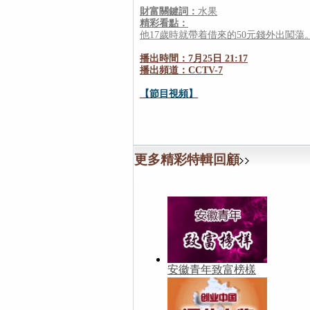
財富關鍵詞：
水果
精彩看點：
他17歲時就帶着借來的50元錢外出闖
播出時間：7月25日 21:17
播出頻道：CCTV-7
【節目視頻】
更多精彩特輯回顧
安徽青年致富榜樣