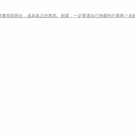
業裏脫穎而出，成為真正的黑馬。創業，一定要選自己熱愛的行業嗎？余