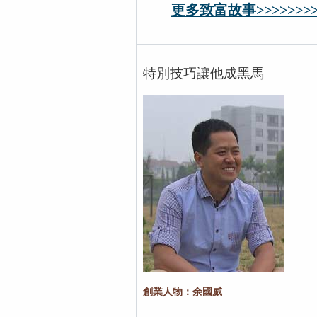
更多致富故事>>>>>>>>
特別技巧讓他成黑馬
創業人物：余國威