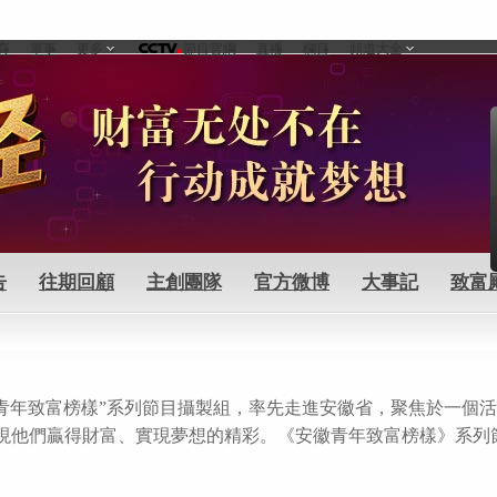
育
軍事
更多
節目官網
直播
欄目
頻道大全
告
往期回顧
主創團隊
官方微博
大事記
致富
“青年致富榜樣”系列節目攝製組，率先走進安徽省，聚焦於一個
他們贏得財富、實現夢想的精彩。《安徽青年致富榜樣》系列節目於