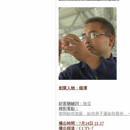
創業人物：楊濤
財富關鍵詞：
雞蛋
精彩看點：
老闆給你加薪、給你房子還給你股份，
播出時間：7月24日 21:17
播出頻道：CCTV-7