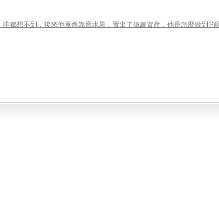
蕩。誰都想不到，後來他竟然靠賣水果，賣出了億萬資産，他是怎麼做到的