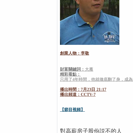
創業人物：李敬
財富關鍵詞：
大雁
精彩看點：
只用了4年時間，他就徹底翻了身，成
播出時間：7月23日 21:17
播出頻道：CCTV-7
【節目視頻】
對高薪房子股份説不的人