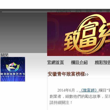
央視網首頁
新聞
視頻
經濟
體
關閉
官網首頁
欄目介紹
精彩預
安徽青年致富榜樣
2014年6月，
《致富經》
欄目
創業者，細數他們的勵志故事，呈現
請持續關注！