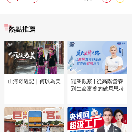
熱點推薦
山河奇遇記｜何以為美
寵業觀察 | 從高階營養
到生命富養的破局思考