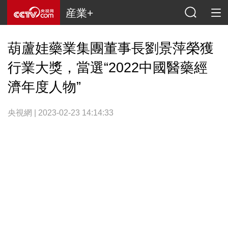
産業+
葫蘆娃藥業集團董事長劉景萍榮獲
行業大獎，當選“2022中國醫藥經
濟年度人物”
央視網 | 2023-02-23 14:14:33