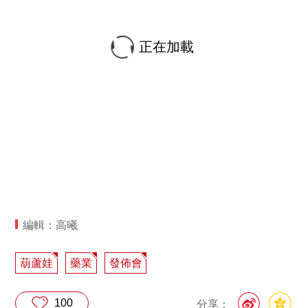
正在加載
編輯：高曦
葫蘆娃
藥業
發佈會
100
分享：