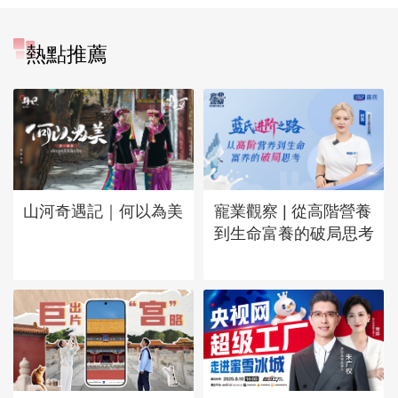
熱點推薦
山河奇遇記｜何以為美
寵業觀察 | 從高階營養
到生命富養的破局思考