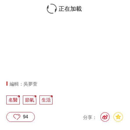
正在加載
編輯：吳夢萱
名醫
節氣
生活
94
分享：