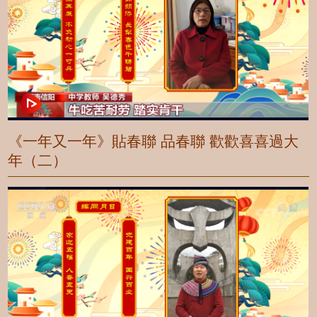
《一年又一年》貼春聯 品春聯 歡歡喜喜過大
年（二）