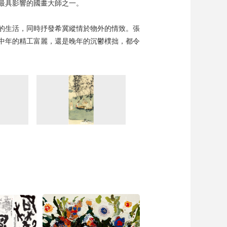
最具影響的國畫大師之一。
的生活，同時抒發希冀縱情於物外的情致。張
中年的精工富麗，還是晚年的沉鬱樸拙，都令