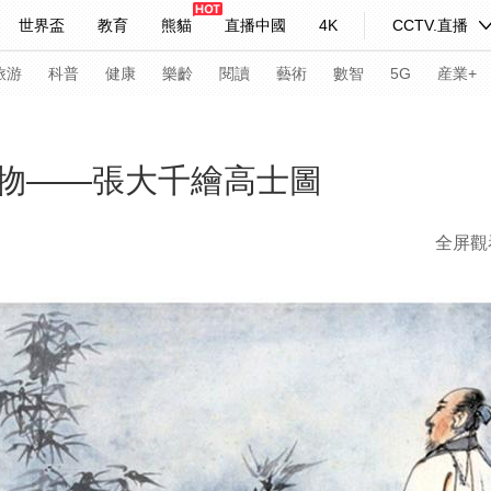
世界盃
教育
熊貓
直播中國
4K
CCTV.直播
式妙語
主持人
下載央視影音
熱解讀
天天學習
旅游
科普
健康
樂齡
閱讀
藝術
數智
5G
産業+
紀錄片網
國家大劇院
大型活動
物——張大千繪高士圖
全屏觀
科技
法治
文娛
人物
公益
圖片
習式妙語
央視快評
央視網評
光華銳評
鋒面
頻道
VR/AR
4K專區
全景新聞
請入列
人生第一次
人生第二次
年冬奧會
CBA
NBA
中超
國足
國際足球
網球
綜
體育江湖
文化體育
冰雪道路
足球道路