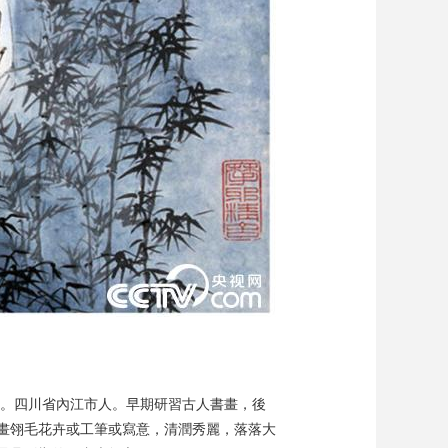
藝術
汽車
數智
5G
産業+
時尚
天氣
才藝
網展
央央好物
堂”。四川省內江市人。早期研習古人書畫，後
畫翎毛花卉或工筆或寫意，清潤秀麗，落落大