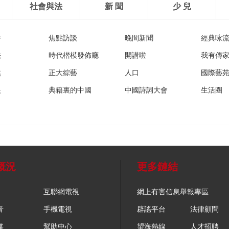
社會與法
新 聞
少 兒
播
焦點訪談
晚間新聞
經典咏
法
時代楷模發佈廳
開講啦
我有傳
然
正大綜藝
人口
國際藝
眼
典籍裏的中國
中國詩詞大會
生活圈
概況
更多鏈結
互聯網電視
網上有害信息舉報專區
音
手機電視
辟謠平台
法律顧問
媒
幫助中心
望海熱線
人才招聘