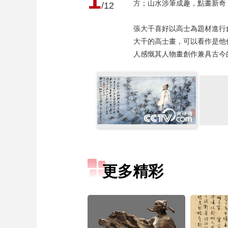
1
方；山水涉筆成趣，點畫新奇
/12
張大千喜好以高士為題材進行
大千的高士畫，可以看作是他
人感慨其人物畫創作兼具古今
更多精彩