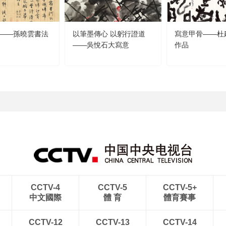
——孫曉雲書法
以筆墨傳心 以躬行證道
寫意甲骨——杜
——吳悅石大寫意
作品
CCTV-4
CCTV-5
CCTV-5+
中文國際
體 育
體育賽事
CCTV-12
CCTV-13
CCTV-14