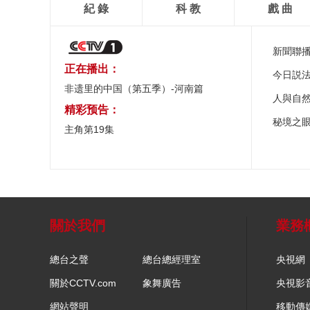
紀 錄
科 教
戲 曲
新聞聯
正在播出：
今日説
非遗里的中国（第五季）-河南篇
人與自
精彩预告：
秘境之
主角第19集
關於我們
業務
總台之聲
總台總經理室
央視網
關於CCTV.com
象舞廣告
央視影
網站聲明
移動傳