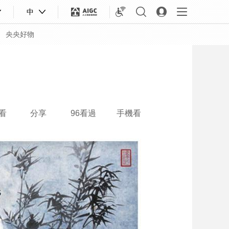
中
央央好物
看
分享
96看過
手機看
合體育
亞冬會