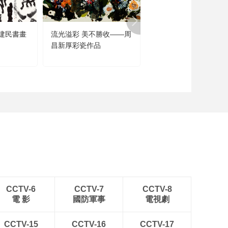
建民書畫
流光溢彩 美不勝收——周
聞道未遲——沈鵬詩書
昌新厚彩瓷作品
品展
CCTV-6
CCTV-7
CCTV-8
電 影
國防軍事
電視劇
CCTV-15
CCTV-16
CCTV-17