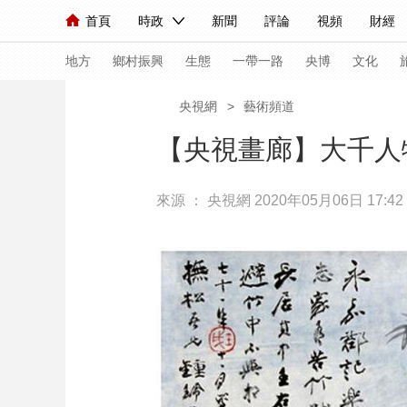
首頁
時政
新聞
評論
視頻
財經
人民領袖習近平
直播
海外頻道
片庫
iPanda
欄目大全
聯播+
English
中國領導人
節目單
Монгол
聽音
央視快評
微視頻
習
地方
鄉村振興
生態
一帶一路
央博
文化
央視網
>
藝術頻道
總台春晚
網絡春晚
共産黨員網
秧紀錄
【央視畫廊】大千人
來源 ：
央視網
2020年05月06日 17:42
新聞
國內
國際
評論
經濟
軍事
人民領袖習近平
聯播+
熱解讀
天天學習
視頻
小央視頻
小央直播
直播中國
熊貓
現場
前線
比劃
快看
藍海中國
新兵
體育
直播
競猜
2026年世界盃
2026
VIP會員
CCTV奧林匹克頻道
生活體育大會