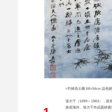
財經
教育
鄉村振興
生態環境
一帶一路
大國智造
大國展會
大國保險
雲頂對話
CCTV.節目官網
直播
節目單
欄目
片庫
<竹林高士圖 68×34cm 設色紙
張大千（1899～1983）
旅居海外。張大千作品題材廣