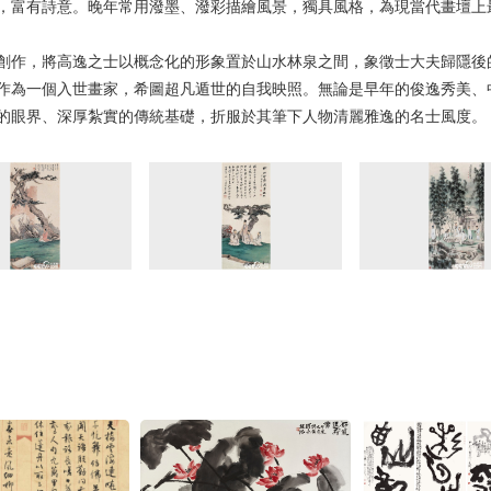
，富有詩意。晚年常用潑墨、潑彩描繪風景，獨具風格，為現當代畫壇上
創作，將高逸之士以概念化的形象置於山水林泉之間，象徵士大夫歸隱後
作為一個入世畫家，希圖超凡遁世的自我映照。無論是早年的俊逸秀美、
的眼界、深厚紮實的傳統基礎，折服於其筆下人物清麗雅逸的名士風度。