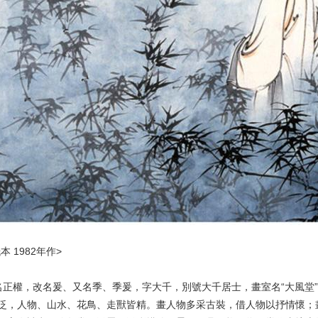
央博
非遺
文化
旅游
科普
健康
樂齡
閱讀
雲起
超級工廠
智敬中國
全民健康
顏選攻略
海洋
收視榜
總台企業白名單
本 1982年作>
，原名正權，改名爰、又名季、季爰，字大千，別號大千居士，畫室名“大風
泛，人物、山水、花鳥、走獸皆精。畫人物多采古裝，借人物以抒情懷；