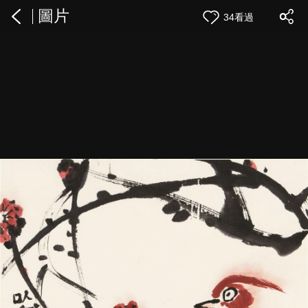
圖片
34看過