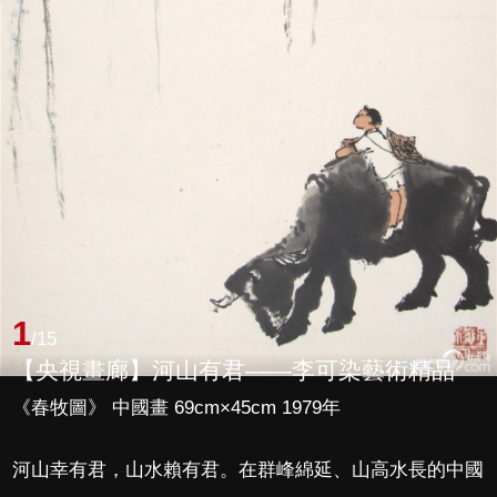
1
/15
【央視畫廊】河山有君——李可染藝術精品
《春牧圖》 中國畫 69cm×45cm 1979年
河山幸有君，山水賴有君。在群峰綿延、山高水長的中國