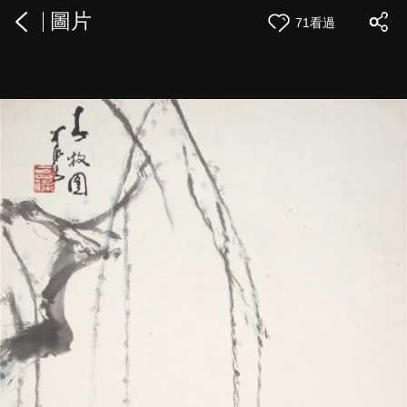
圖片
71看過