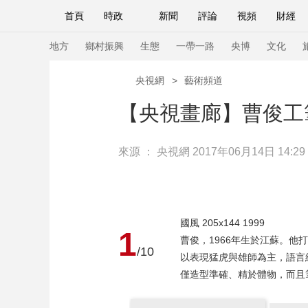
首頁
時政
新聞
評論
視頻
財經
人民領袖習近平
直播
海外頻道
片庫
iPanda
欄目大全
聯播+
English
中國領導人
節目單
Монгол
聽音
央視快評
微視頻
習
地方
鄉村振興
生態
一帶一路
央博
文化
央視網
>
藝術頻道
總台春晚
網絡春晚
共産黨員網
秧紀錄
【央視畫廊】曹俊工
來源 ：
央視網
2017年06月14日 14:29
新聞
國內
國際
評論
經濟
軍事
人民領袖習近平
聯播+
熱解讀
天天學習
視頻
小央視頻
小央直播
直播中國
熊貓
國風 205x144 1999
1
現場
前線
比劃
快看
藍海中國
新兵
曹俊，1966年生於江蘇。
/10
以表現猛虎與雄師為主，語言
體育
直播
競猜
2026年世界盃
2026
僅造型準確、精於體物，而且
VIP會員
CCTV奧林匹克頻道
生活體育大會