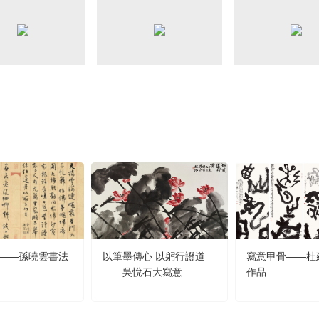
央博
非遺
文化
旅游
科普
健康
樂齡
閱讀
雲起
超級工廠
智敬中國
全民健康
顏選攻略
海洋
熱播榜
總台企業白名單
——孫曉雲書法
以筆墨傳心 以躬行證道
寫意甲骨——杜
——吳悅石大寫意
作品