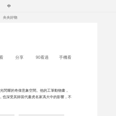
中
央央好物
看
分享
90看過
手機看
靈光閃耀的奇偉意象空間。他的工筆動物畫，
，也深受其師當代畫虎名家馮大中的影響，不
合體育
亞冬會