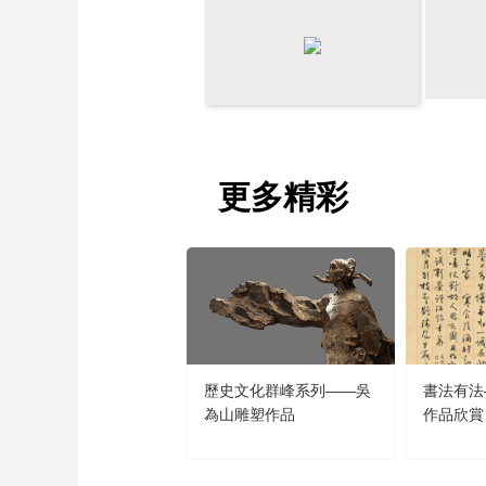
財經
教育
鄉村振興
生態環境
一帶一路
大國智造
大國展會
大國保險
雲頂對話
更多精彩
CCTV.節目官網
直播
節目單
欄目
片庫
歷史文化群峰系列——吳
書法有法
為山雕塑作品
作品欣賞