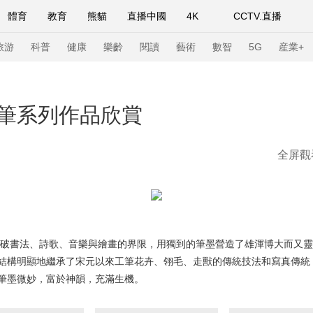
體育
教育
熊貓
直播中國
4K
CCTV.直播
式妙語
主持人
下載央視影音
熱解讀
天天學習
旅游
科普
健康
樂齡
閱讀
藝術
數智
5G
産業+
紀錄片網
國家大劇院
大型活動
筆系列作品欣賞
全屏觀
科技
法治
文娛
人物
公益
圖片
習式妙語
央視快評
央視網評
光華銳評
鋒面
頻道
VR/AR
4K專區
全景新聞
請入列
人生第一次
人生第二次
他打破書法、詩歌、音樂與繪畫的界限，用獨到的筆墨營造了雄渾博大而又
結構明顯地繼承了宋元以來工筆花卉、翎毛、走獸的傳統技法和寫真傳統
年冬奧會
CBA
NBA
中超
國足
國際足球
網球
綜
筆墨微妙，富於神韻，充滿生機。
體育江湖
文化體育
冰雪道路
足球道路