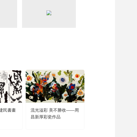
藝術
汽車
數智
5G
産業+
時尚
天氣
才藝
網展
央央好物
建民書畫
流光溢彩 美不勝收——周
聞道未遲——沈鵬詩書
昌新厚彩瓷作品
品展