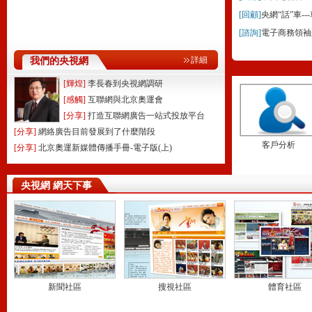
[回顧]
央網“話”車-
[諮詢]
電子商務領袖
詳細
我們的央視網
[輝煌]
李長春到央視網調研
[感觸]
互聯網與北京奧運會
[分享]
打造互聯網廣告一站式投放平台
[分享]
網絡廣告目前發展到了什麼階段
客戶分析
[分享]
北京奧運新媒體傳播手冊-電子版(上)
央視網 網天下事
新聞社區
搜視社區
體育社區