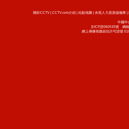
關於CCTV
|
CCTV.com介紹
|
站點地圖
|
央視人力資源儲備庫
|
中國中
京ICP證060535號
網絡文
網上傳播視聽節目許可證號 010