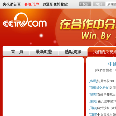
央視網首頁
春晚門戶
奧運影像博物館
首 頁
最新動態
熱點資源
我們的央視
中
[我們會關注：0
[春運]
沈局連段201
[商網貨交易會]
各項
[諮詢]
百姓早餐吃出
[諮詢]
第八屆中國
[回顧]
蘇州沙家旅
[回顧]
中央電視台2