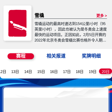
雪橇
更多 >
雪橇运动的最高时速达到154公里/小时（95
英里/小时），因此也被认为是冬奥会上速度
最快的运动项目。正因如此，2月5日开赛的
2022年北京冬奥会雪橇比赛也格外令人期
待。雪橇比赛包括四个竞赛项目，将产生四
套奖牌：男子单人雪橇、女子单人雪橇、双
赛程
相关报道
奖牌明细
人雪橇以及团体接力。
12日
13日
14日
15日
16日
17日
18日
19日
20日